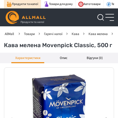
Продукти та напої
Товари для дому
Автотовари
Техн
Продукти та напої
AllMall
Товари
Гарячі напої
Кава
Кава мелена
Кава мелена Movenpick Classic, 500 г
Характеристики
Опис
Відгуки (0)