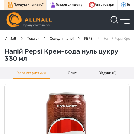
Продукти та напої
Товари для дому
Автотовари
Техн
Продукти та напої
AllMall
Товари
Холодні напої
РEPSI
Напій Pepsi Крем-
Напій Pepsi Крем-сода нуль цукру
330 мл
Характеристики
Опис
Відгуки (0)