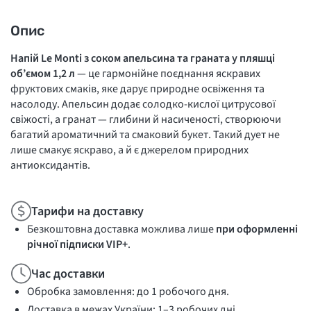
Опис
Напій Le Monti з соком апельсина та граната у пляшці
об’ємом 1,2 л
— це гармонійне поєднання яскравих
фруктових смаків, яке дарує природне освіження та
насолоду. Апельсин додає солодко-кислої цитрусової
свіжості, а гранат — глибини й насиченості, створюючи
багатий ароматичний та смаковий букет. Такий дует не
лише смакує яскраво, а й є джерелом природних
антиоксидантів.
Тарифи на доставку
Безкоштовна доставка можлива лише
при оформленні
річної підписки VIP+
.
Час доставки
Обробка замовлення: до 1 робочого дня.
Доставка в межах України: 1–3 робочих дні.