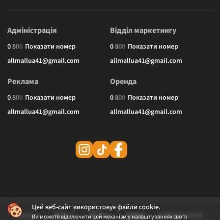
Адміністрація
Відділ маркетингу
0
8
0
0
Показати номер
0
8
0
0
Показати номер
allmallua41@gmail.com
allmallua41@gmail.com
Реклама
Оренда
0
8
0
0
Показати номер
0
8
0
0
Показати номер
allmallua41@gmail.com
allmallua41@gmail.com
Цей веб-сайт використовує файли cookie.
Ви можете відключити цей механізм у налаштуваннях свого