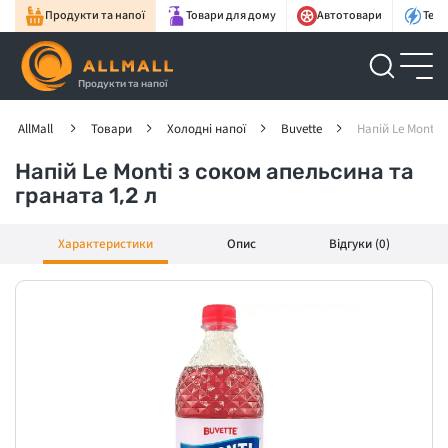
Продукти та напої
Товари для дому
Автотовари
Техн
Продукти та напої
AllMall
Товари
Холодні напої
Buvette
Напій Le Monti 
Напій Le Monti з соком апельсина та
граната 1,2 л
Характеристики
Опис
Відгуки (0)