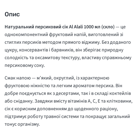
Опис
Натуральний персиковий сік Al Alali 1000 мл (скло)
— це
однокомпонентний фруктовий напій, виготовлений зі
стиглих персиків методом прямого віджиму. Без доданого
цукру, консервантів і барвників, він зберігає природну
солодкість та оксамитову текстуру, властиву справжньому
персиковому соку.
Смак напою — м’який, округлий, із характерною
фруктовою ніжністю та легким ароматом персика. Він
добре поєднується як з десертами, так і в складі коктейлів
або сніданку. Завдяки вмісту вітамінів A, C, E та клітковини,
сік є корисним доповненням до щоденного раціону,
підтримує роботу травної системи та покращує загальний
тонус організму.