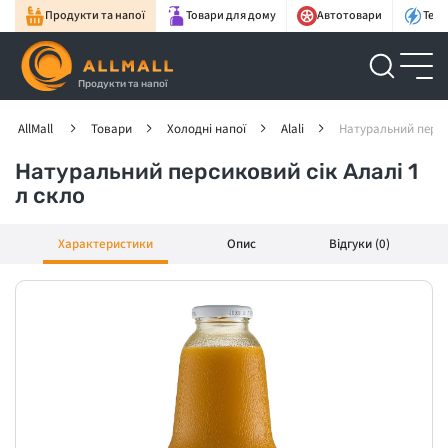
Продукти та напої
Товари для дому
Автотовари
Техн
Продукти та напої
AllMall
Товари
Холодні напої
Alali
Натуральний персик
Натуральний персиковий сік Алалі 1
л скло
Характеристики
Опис
Відгуки (0)