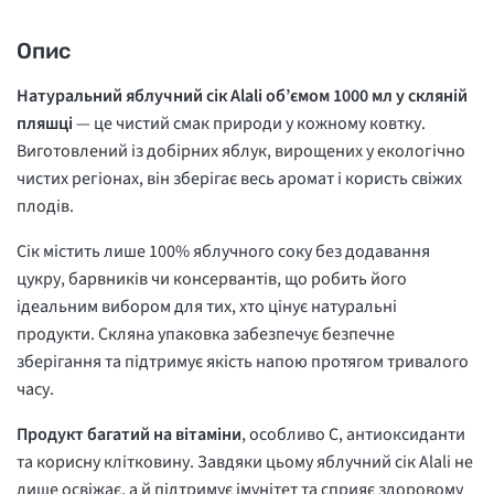
Опис
Натуральний яблучний сік Alali об’ємом 1000 мл у скляній
пляшці
— це чистий смак природи у кожному ковтку.
Виготовлений із добірних яблук, вирощених у екологічно
чистих регіонах, він зберігає весь аромат і користь свіжих
плодів.
Сік містить лише 100% яблучного соку без додавання
цукру, барвників чи консервантів, що робить його
ідеальним вибором для тих, хто цінує натуральні
продукти. Скляна упаковка забезпечує безпечне
зберігання та підтримує якість напою протягом тривалого
часу.
Продукт багатий на вітаміни
, особливо С, антиоксиданти
та корисну клітковину. Завдяки цьому яблучний сік Alali не
лише освіжає, а й підтримує імунітет та сприяє здоровому