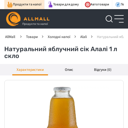
Продукти та напої
Товари для дому
Автотовари
Техн
Продукти та напої
AllMall
Товари
Холодні напої
Alali
Натуральний яблучн
Натуральний яблучний сік Алалі 1 л
скло
Характеристики
Опис
Відгуки (0)