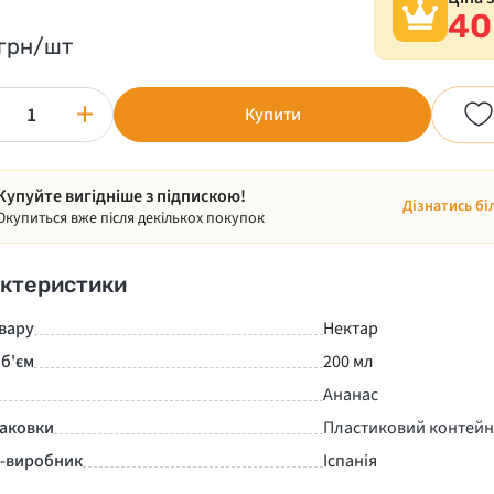
40
грн/шт
+
Купити
Купуйте вигідніше з підпискою!
Дізнатись бі
Окупиться вже після декількох покупок
ктеристики
вару
Нектар
б'єм
200 мл
Ананас
паковки
Пластиковий контейн
а-виробник
Іспанія