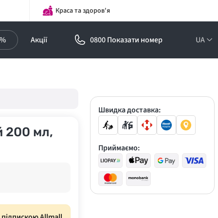
Краса та здоров'я
0%
Акції
0800 Показати номер
UA
Підписка на
оптові ціни!
Знижки до -30%
Швидка доставка:
 200 мл,
Приймаємо:
з підпискою Allmall