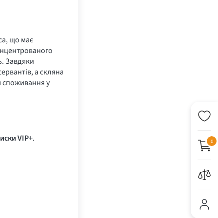
са, що має
концентрованого
ь. Завдяки
ервантів, а скляна
я споживання у
иски VIP+
.
0