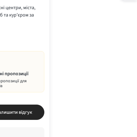
ні центри, міста,
б та кур’єром за
ні пропозиції
пропозиції для
ів
алишити відгук