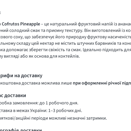
с
р
Cofrutos Pineapple
– це натуральний фруктовий напій із анана
ний солодкий смак та приємну текстуру. Він виготовлений із 
ового соку, що забезпечує його природну фруктову насиченіст
льному складу цей нектар не містить штучних барвників та конс
ка допомагає зберегти свіжість та смак. Ідеально підходить дл
у вигляді або як основа для коктейлів.
арифи на доставку
зкоштовна доставка можлива лише
при оформленні річної підп
ас доставки
обка замовлення: до 1 робочого дня.
тавка в межах України: 1–3 робочих дні.
вяткові/акційні періоди можливі незначні затримки.
еографія доставки