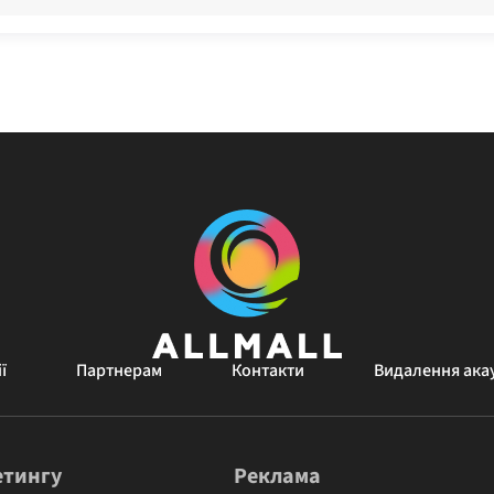
ї
Партнерам
Контакти
Видалення ака
етингу
Реклама