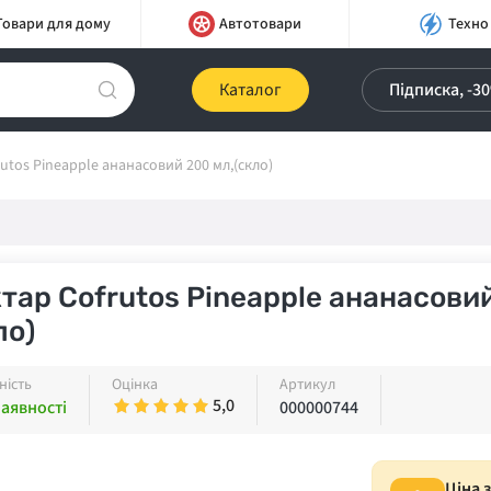
Товари для дому
Автотовари
Техно
Каталог
Підписка, -3
utos Pineapple ананасовий 200 мл,(скло)
тар Cofrutos Pineapple ананасовий
ло)
ність
Оцінка
Артикул
5,0
наявності
000000744
Ціна 