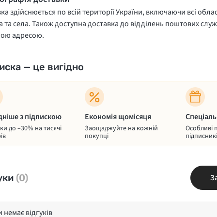
ка здійснюється по всій території України, включаючи всі облас
 та села. Також доступна доставка до відділень поштових служ
ною адресою.
иска — це вигідно
дніше з підпискою
Економія щомісяця
Спеціаль
и до –30% на тисячі
Заощаджуйте на кожній
Особливі 
ів
покупці
підписник
уки
(0)
З
 немає відгуків