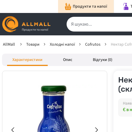
Продукти та напої
Продукти та напої
AllMall
Товари
Холодні напої
Cofrutos
Нектар Cofr
Характеристики
Опис
Відгуки (0)
Нек
(ск
Наяв
Є в 