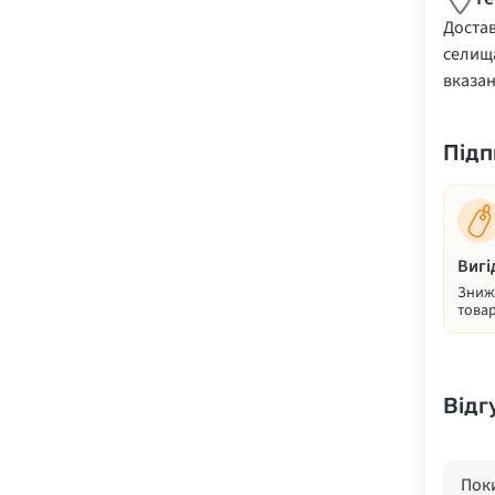
Достав
селища
вказа
Підп
Вигі
Знижк
товар
Відг
Поки