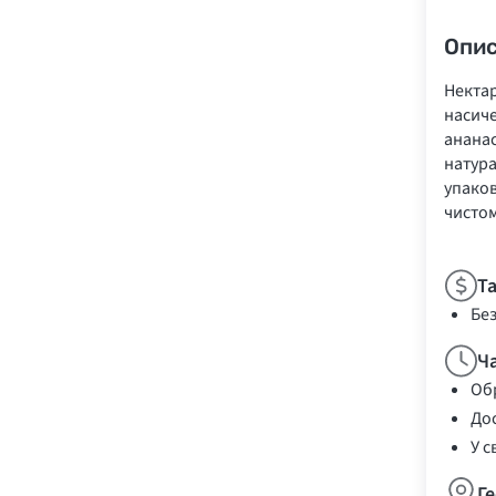
Опи
Некта
насиче
ананас
натура
упаков
чистом
Т
Бе
Ч
Обр
Дос
У с
Г