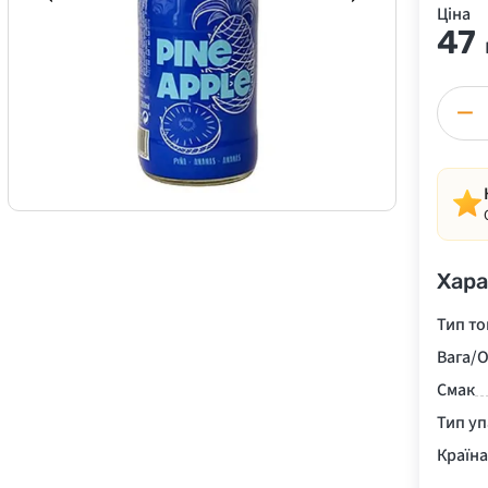
Ціна
47
−
Хара
Тип то
Вага/О
Смак
Тип у
Країн