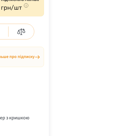
грн/шт
льше про підписку
ер з кришкою