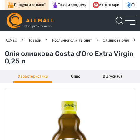
Продукти та напої
Товари для дому
Автотовари
Техн
Продукти та напої
AllMall
Товари
Рослинна олія та оцет
Оливкова олія
Олія оливкова Costa d'Oro Extra Virgin
0,25 л
Характеристики
Опис
Відгуки (0)