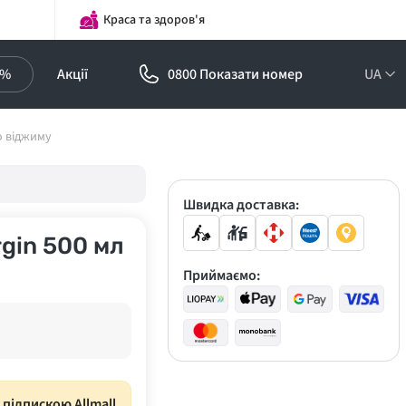
Краса та здоров'я
0%
Акції
0800 Показати номер
UA
Підписка на
го віджиму
оптові ціни!
Знижки до -30%
Швидка доставка:
rgin 500 мл
Приймаємо:
з підпискою Allmall