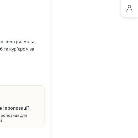
ні центри, міста,
б та кур’єром за
ні пропозиції
пропозиції для
ів