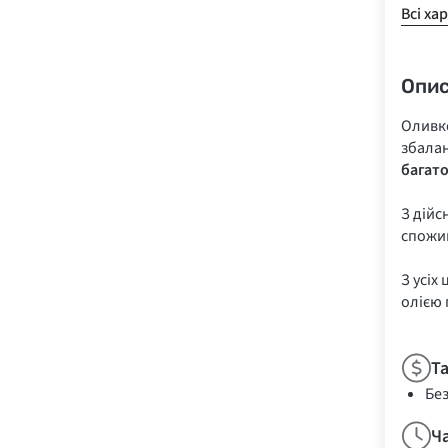
Всі ха
Опи
Оливко
збала
багат
З дійс
спожив
З усіх
олією 
Т
Бе
Ч