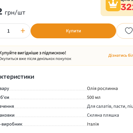
32
2
грн/шт
+
Купити
Купуйте вигідніше з підпискою!
Дізнатись бі
Окупиться вже після декількох покупок
ктеристики
вару
Олія рослинна
б'єм
500 мл
ачення
Для салатів, пасти, піц
паковки
Скляна пляшка
а-виробник
Італія