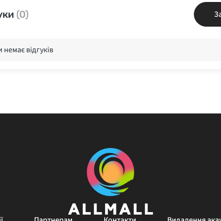
уки
(0)
З
 немає відгуків
ї
Партнерам
Контакти
Видалення ака