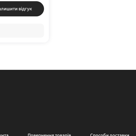
алишити відгук
унта
Повернення товарів
Способи доставки