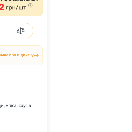
2
грн/шт
льше про підписку
и, м'яса, соусів