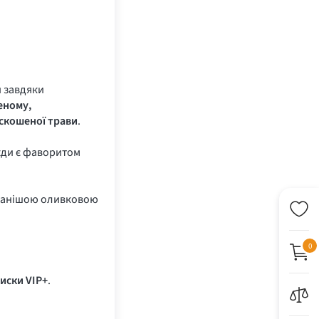
и завдяки
еному,
скошеної трави
.
жди є фаворитом
одаванішою оливковою
0
иски VIP+
.