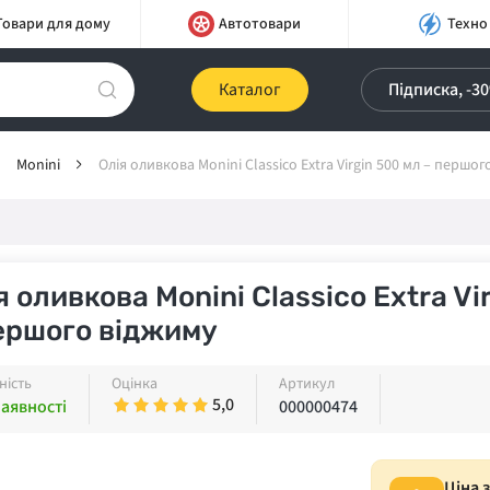
Товари для дому
Автотовари
Техно
Каталог
Підписка, -3
Monini
Олія оливкова Monini Classico Extra Virgin 500 мл – першо
я оливкова Monini Classico Extra Vi
ершого віджиму
ність
Оцінка
Артикул
5,0
наявності
000000474
Ціна 