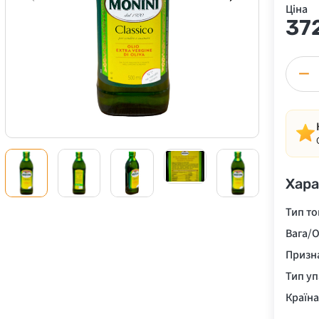
Ціна
37
−
Хара
Тип то
Вага/О
Призн
Тип у
Країн