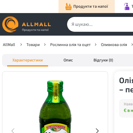
Продукти та напої
Продукти та напої
AllMall
Товари
Рослинна олія та оцет
Оливкова олія
Характеристики
Опис
Відгуки (0)
Олі
– п
Наяв
Є в 