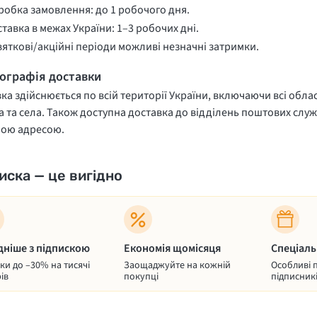
обка замовлення: до 1 робочого дня.
тавка в межах України: 1–3 робочих дні.
вяткові/акційні періоди можливі незначні затримки.
еографія доставки
ка здійснюється по всій території України, включаючи всі облас
 та села. Також доступна доставка до відділень поштових служ
ною адресою.
иска — це вигідно
дніше з підпискою
Економія щомісяця
Спеціаль
и до –30% на тисячі
Заощаджуйте на кожній
Особливі 
ів
покупці
підписник