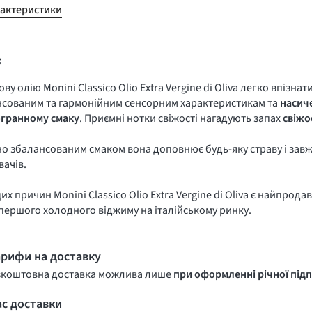
рактеристики
с
ву олію Monini Classico Olio Extra Vergine di Oliva легко впізнат
нсованим та гармонійним сенсорним характеристикам та
насич
огранному смаку
. Приємні нотки свіжості нагадують запах
свіжо
но збалансованим смаком вона доповнює будь-яку страву і зав
ачів.
 цих причин Monini Classico Olio Extra Vergine di Oliva є найпр
першого холодного віджиму на італійському ринку.
арифи на доставку
зкоштовна доставка можлива лише
при оформленні річної підп
ас доставки