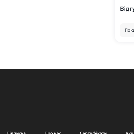
Відг
Поки
Підписка
Про нас
Сертифікати
Акці