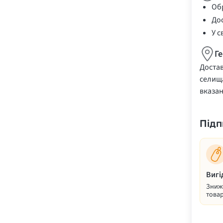
Обр
Дос
У с
Г
Достав
селища
вказа
Підп
Вигі
Знижк
товар