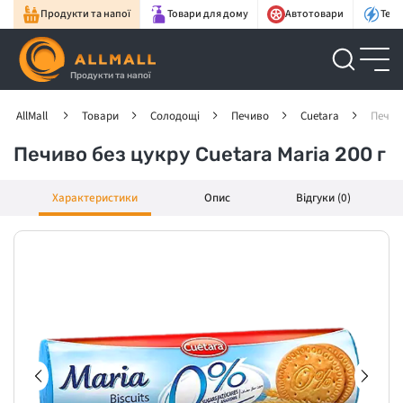
Продукти та напої
Товари для дому
Автотовари
Техн
Продукти та напої
AllMall
Товари
Солодощі
Печиво
Cuetara
Печиво
Печиво без цукру Cuetara Maria 200 г
Характеристики
Опис
Відгуки (0)