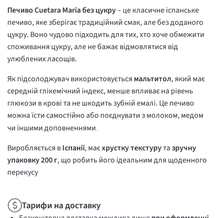
Печиво Cuetara Maria без цукру
– це класичне іспанське
печиво, яке зберігає традиційний смак, але без доданого
цукру. Воно чудово підходить для тих, хто хоче обмежити
споживання цукру, але не бажає відмовлятися від
улюблених ласощів.
Як підсолоджувач використовується
мальтитол
, який має
середній глікемічний індекс, менше впливає на рівень
глюкози в крові та не шкодить зубній емалі. Це печиво
можна їсти самостійно або поєднувати з молоком, медом
чи іншими доповненнями
.
Виробляється в
Іспанії
, має
хрустку текстуру
та
зручну
упаковку 200 г
, що робить його ідеальним для щоденного
перекусу
Тарифи на доставку