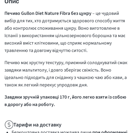
Опис
Печиво Gullon Diet Nature Fibra без цукру
– це чудовий
вибір для тих, хто дотримується здорового способу життя
або контролює споживання цукру. Воно виготовлене в
Іспанії з використанням цільнозернового борошна та має
високий вміст клітковини, що сприяє нормальному
травленню та довгому відчуттю ситості.
Печиво має хрустку текстуру, приємний солодкуватий смак
завдяки мальтитолу, і довго зберігає свіжість. Воно
ідеально підходить для сніданку з чашкою чаю або кави, а
також як легкий перекус упродовж дня.
Завдяки зручній упаковці 170 г, його легко взяти із собою
в дорогу або на роботу.
Тарифи на доставку
Безкоштовна доставка можлива лише
при оформленні