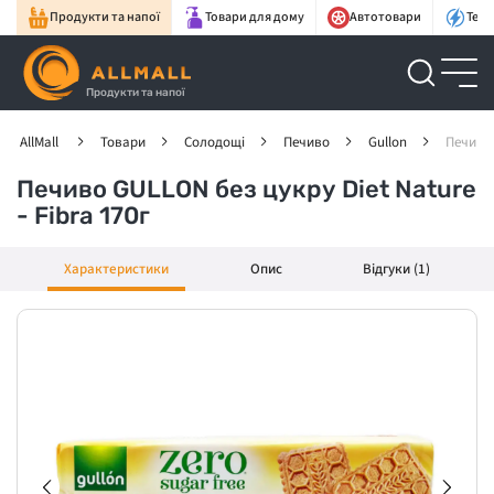
Продукти та напої
Товари для дому
Автотовари
Техн
Продукти та напої
AllMall
Товари
Солодощі
Печиво
Gullon
Печиво 
Печиво GULLON без цукру Diet Nature
- Fibra 170г
Характеристики
Опис
Відгуки (1)