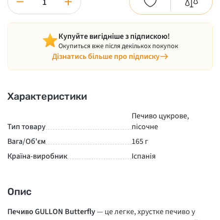
−
+
Купуйте вигідніше з підпискою!
Окупиться вже після декількох покупок
Дізнатись більше про підписку
Характеристики
Печиво цукрове,
Тип товару
пісочне
Вага/Об'єм
165 г
Країна-виробник
Іспанія
Опис
Печиво GULLON Butterfly
— це легке, хрустке печиво у