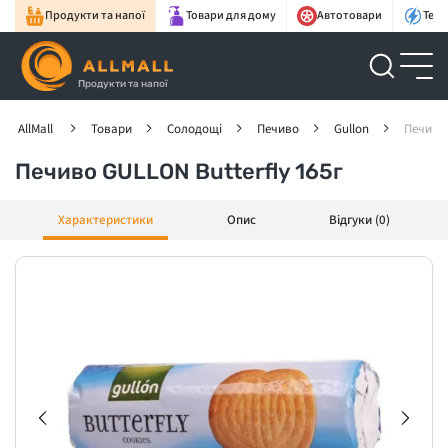
Продукти та напої
Товари для дому
Автотовари
Техн
Продукти та напої
AllMall
Товари
Солодощі
Печиво
Gullon
Печиво 
Печиво GULLON Butterfly 165г
Характеристики
Опис
Відгуки (0)