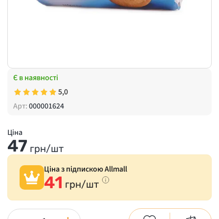
Є в наявності
5,0
Арт:
000001624
Ціна
47
грн/шт
Ціна з підпискою Allmall
41
грн/шт