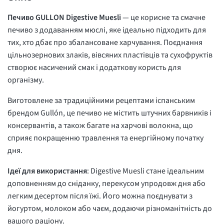
Печиво GULLON Digestive Muesli
— це корисне та смачне
печиво з додаванням мюслі, яке ідеально підходить для
тих, хто дбає про збалансоване харчування. Поєднання
цільнозернових злаків, вівсяних пластівців та сухофруктів
створює насичений смак і додаткову користь для
організму.
Виготовлене за традиційними рецептами іспанським
брендом Gullón, це печиво не містить штучних барвників і
консервантів, а також багате на харчові волокна, що
сприяє покращенню травлення та енергійному початку
дня.
Ідеї для використання
: Digestive Muesli стане ідеальним
доповненням до сніданку, перекусом упродовж дня або
легким десертом після їжі. Його можна поєднувати з
йогуртом, молоком або чаєм, додаючи різноманітність до
вашого раціону.