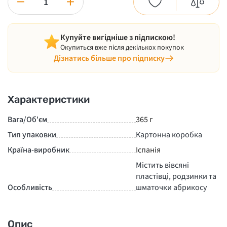
−
+
Купуйте вигідніше з підпискою!
Окупиться вже після декількох покупок
Дізнатись більше про підписку
Характеристики
Вага/Об'єм
365 г
Тип упаковки
Картонна коробка
Країна-виробник
Іспанія
Містить вівсяні
пластівці, родзинки та
Особливість
шматочки абрикосу
Опис