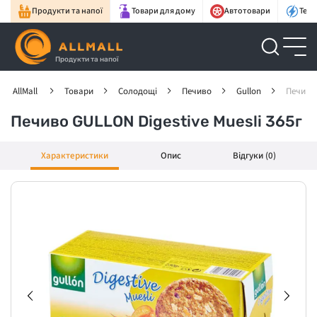
Продукти та напої
Товари для дому
Автотовари
Техн
Продукти та напої
AllMall
Товари
Солодощі
Печиво
Gullon
Печиво 
Печиво GULLON Digestive Muesli 365г
Характеристики
Опис
Відгуки (0)