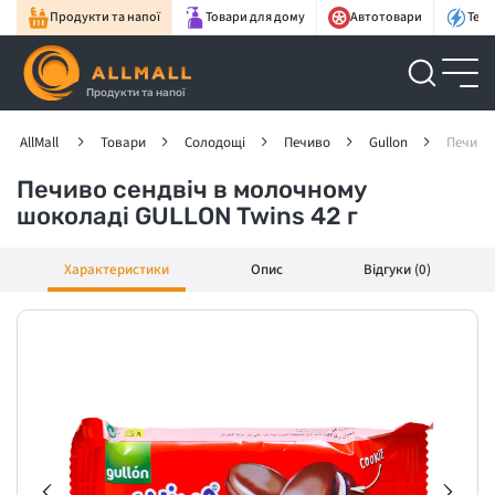
Продукти та напої
Товари для дому
Автотовари
Техн
Продукти та напої
AllMall
Товари
Солодощі
Печиво
Gullon
Печиво 
Печиво сендвіч в молочному
шоколаді GULLON Twins 42 г
Характеристики
Опис
Відгуки (0)