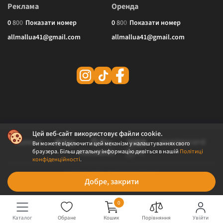
Реклама
Оренда
0
8
0
0
Показати номер
0
8
0
0
Показати номер
allmallua41@gmail.com
allmallua41@gmail.com
Цей веб-сайт використовує файли cookie.
Ви можете відключити цей механізм у налаштуваннях свого
браузера. Більш детальну інформацію дивіться в нашій
Політиці
конфіденційності
.
© 2026 ALLMALL. Всі права захищені.
Добре, закрити
Політика конфіденційності
Публічна оферта
0
Каталог
Обране
Кошик
Порівняння
Увійти