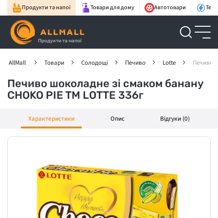
Продукти та напої
Товари для дому
Автотовари
Техн
Продукти та напої
AllMall
Товари
Солодощі
Печиво
Lotte
Печиво ш
Печиво шоколадне зі смаком банану
CHOKO PIE TM LOTTE 336г
Характеристики
Опис
Відгуки (0)