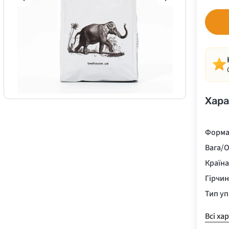
Хара
Форма
Вага/О
Країн
Гірчи
Тип у
Всі ха