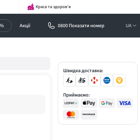
Краса та здоров'я
0%
Акції
0800 Показати номер
UA
Підписка на
оптові ціни!
Знижки до -30%
Швидка доставка:
Приймаємо: