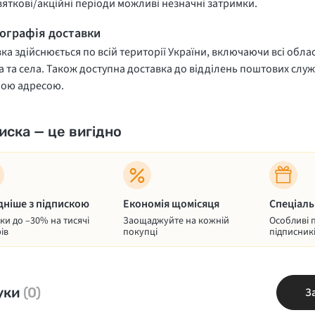
вяткові/акційні періоди можливі незначні затримки.
еографія доставки
ка здійснюється по всій території України, включаючи всі облас
 та села. Також доступна доставка до відділень поштових служ
ною адресою.
иска — це вигідно
дніше з підпискою
Економія щомісяця
Спеціаль
и до –30% на тисячі
Заощаджуйте на кожній
Особливі 
ів
покупці
підписник
уки
(0)
З