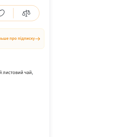
льше про підписку
й листовий чай
,