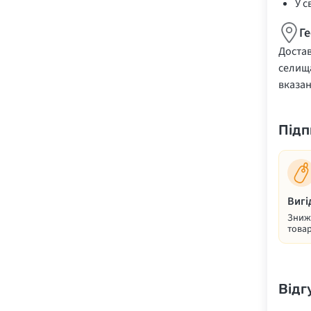
У с
Г
Достав
селища
вказа
Підп
Вигі
Знижк
товар
Відг