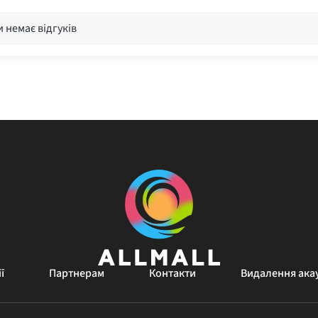
 немає відгуків
ї
Партнерам
Контакти
Видалення ака