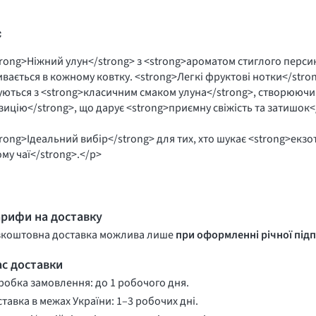
с
rong>Ніжний улун</strong> з <strong>ароматом стиглого персик
вається в кожному ковтку. <strong>Легкі фруктові нотки</stro
ються з <strong>класичним смаком улуна</strong>, створюючи
ицію</strong>, що дарує <strong>приємну свіжість та затишок<
rong>Ідеальний вибір</strong> для тих, хто шукає <strong>екзо
му чаї</strong>.</p>
арифи на доставку
зкоштовна доставка можлива лише
при оформленні річної підп
ас доставки
обка замовлення: до 1 робочого дня.
тавка в межах України: 1–3 робочих дні.