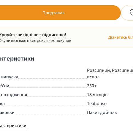
Предзаказ
Купуйте вигідніше з підпискою!
Дізнатись бі
Окупиться вже після декількох покупок
ктеристики
Розсипний
,
Розсипни
 випуску
испол
б'єм
250 г
а походження
18 місяців
нка
Teahouse
паковки
Пакет дой-пак
рактеристики