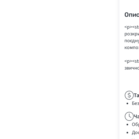
Опи
<p><st
розкри
поєдну
композ
<p><st
звично
Т
Бе
Ч
Обр
Дос