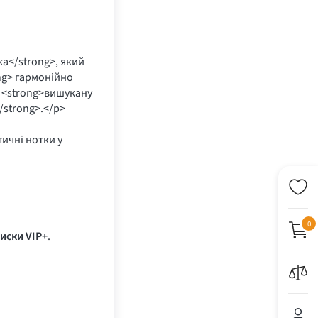
а</strong>, який
ng> гармонійно
 <strong>вишукану
/strong>.</p>
тичні нотки у
0
иски VIP+
.