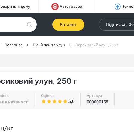
Товари для дому
Автотовари
Техно
Каталог
Підписка, -3
Teahouse
Білий чай та улун
Персиковий улун, 250 г
сиковий улун, 250 г
ність
Оцінка
Артикул
5,0
є в наявності
000000158
рн/кг