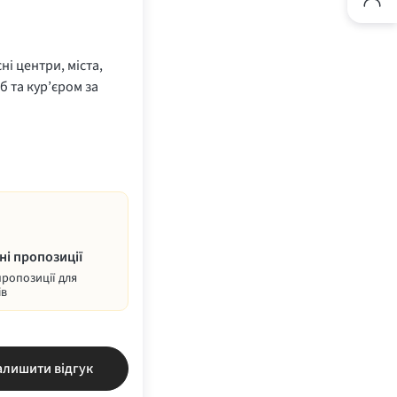
ні центри, міста,
б та кур’єром за
ні пропозиції
пропозиції для
ів
алишити відгук