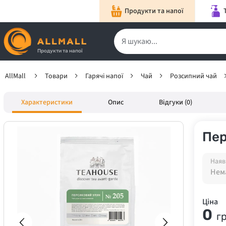
Продукти та напої
Продукти та напої
AllMall
Товари
Гарячі напої
Чай
Розсипний чай
Характеристики
Опис
Відгуки (0)
Пер
Наяв
Нема
Ціна
0
г