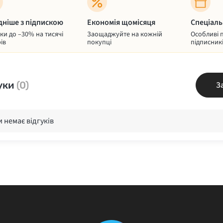
дніше з підпискою
Економія щомісяця
Спеціаль
и до –30% на тисячі
Заощаджуйте на кожній
Особливі 
ів
покупці
підписник
уки
(0)
З
 немає відгуків