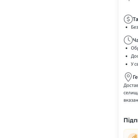
Т
Бе
Ч
Обр
Дос
У с
Г
Достав
селища
вказа
Підп