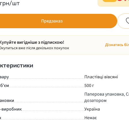
грн/шт
Предзаказ
Купуйте вигідніше з підпискою!
Дізнатись бі
Окупиться вже після декількох покупок
ктеристики
вару
Пластівці вівсяні
б'єм
500 г
Паперова упаковка, С
паковки
дозатором
а-виробник
Україна
н
Немає