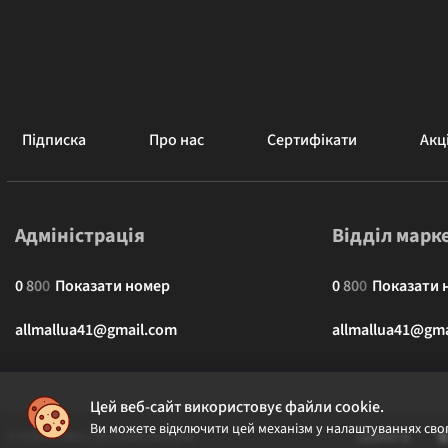
Підписка
Про нас
Сертифікати
Акці
Адміністрація
Відділ марк
0
8
0
0
Показати номер
0
8
0
0
Показати 
allmallua41@gmail.com
allmallua41@gma
Цей веб-сайт використовує файли cookie.
Ви можете відключити цей механізм у налаштуваннях свог
© 2026 ALLMALL. Всі права захищені.