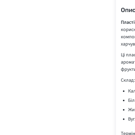
Опи
Пласті
корисн
компон
харчув
Ці пла
аромат
фрукти
Склад:
Кал
Біл
Жир
Вуг
Термін