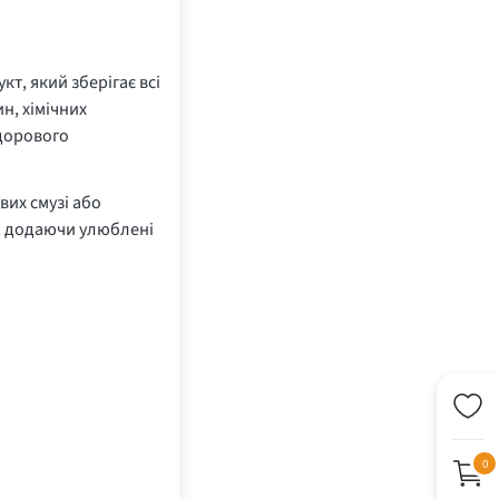
т, який зберігає всі
н, хімічних
здорового
вих смузі або
ю, додаючи улюблені
0