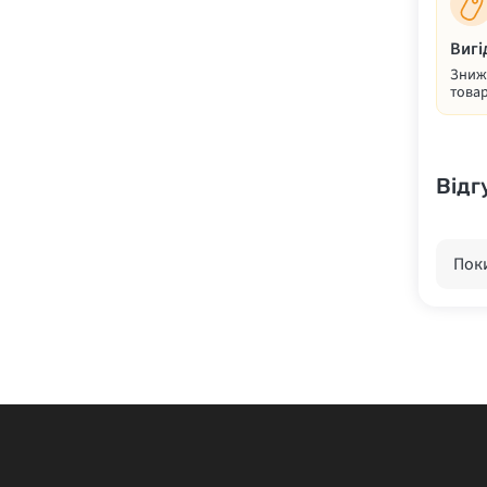
Вигі
Знижк
товар
Відг
Поки