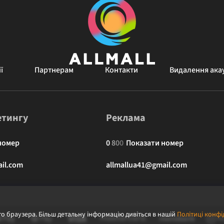
ї
Партнерам
Контакти
Видалення ака
етингу
Реклама
номер
0
8
0
0
Показати номер
il.com
allmallua41@gmail.com
о браузера. Більш детальну інформацію дивіться в нашій
Політиці конфі