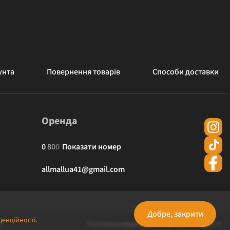
унта
Повернення товарів
Способи доставки
Оренда
0
8
0
0
Показати номер
allmallua41@gmail.com
Добре, закрити
денційності
.
Політика конфіденційності
Публічна оферта