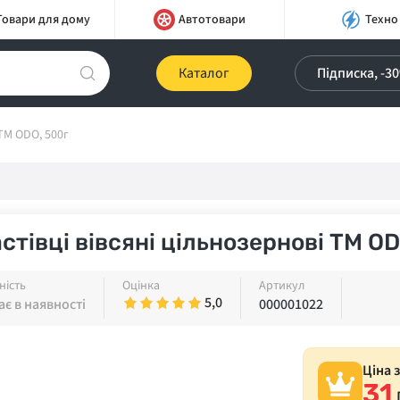
Товари для дому
Автотовари
Техно
Каталог
Підписка, -3
 ТМ ODO, 500г
стівці вівсяні цільнозернові ТМ OD
ність
Оцінка
Артикул
5,0
є в наявності
000001022
Ціна 
31