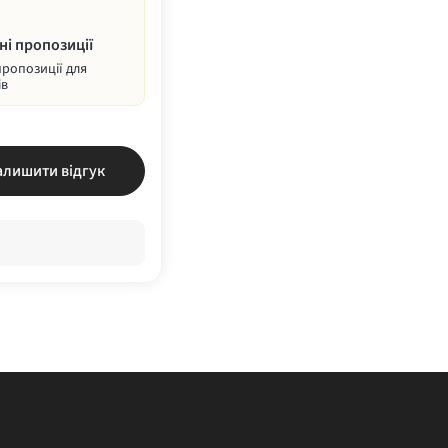
ні пропозиції
пропозиції для
ів
алишити відгук