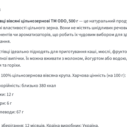
с
вці вівсяні цільнозернові ТМ ODO, 500 г
— це натуральний продук
і властивості цільного зерна. Вони не містять шкідливих речови
ентів чи ароматизаторів, що робить їх чудовим вибором для 
ання.
стівці ідеально підходять для приготування каші, мюслі, фрукто
ної випічки. Їх можна вживати з молоком, йогуртом або водо
 та горіхи
.
 100% цільнозернова вівсяна крупа. Харчова цінність (на 100 г):
орійність: близько 380 ккал
ки: 12 г
и: 6 г
леводи: 67 г
 зберігання: 12 місяців. Країна виробник: Україна.