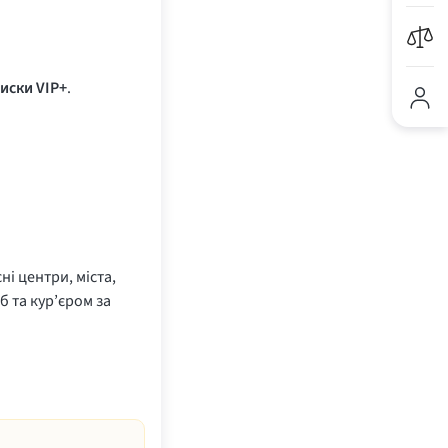
иски VIP+
.
ні центри, міста,
б та кур’єром за