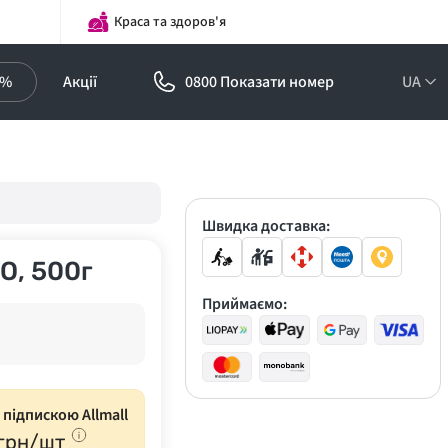
Краса та здоров'я
0%
Акції
0800 Показати номер
UA
Підписка на
оптові ціни!
Знижки до -30%
Швидка доставка:
O, 500г
Приймаємо:
з підпискою Allmall
грн/шт