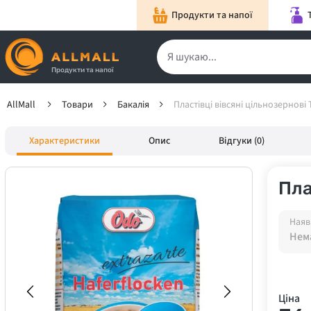
Продукти та напої
Продукти та напої
AllMall
Товари
Бакалія
Пластівці вівсяні цільнозернові
Характеристики
Опис
Відгуки (0)
Пла
Наяв
Нема
Ціна