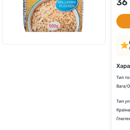
36
Хара
Тип то
Вага/О
Тип у
Країн
Глюте