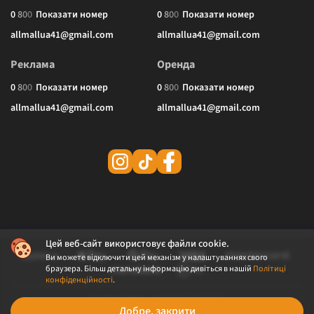
0
8
0
0
Показати номер
0
8
0
0
Показати номер
allmallua41@gmail.com
allmallua41@gmail.com
Реклама
Оренда
0
8
0
0
Показати номер
0
8
0
0
Показати номер
allmallua41@gmail.com
allmallua41@gmail.com
Цей веб-сайт використовує файли cookie.
Ви можете відключити цей механізм у налаштуваннях свого
браузера. Більш детальну інформацію дивіться в нашій
Політиці
конфіденційності
.
© 2026 ALLMALL. Всі права захищені.
Добре, закрити