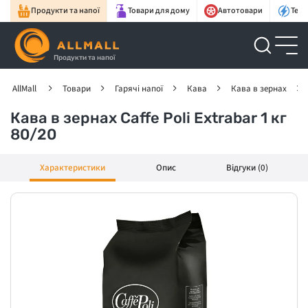
Продукти та напої
Товари для дому
Автотовари
Техн
Продукти та напої
AllMall
Товари
Гарячі напої
Кава
Кава в зернах
Кава в зернах Caffe Poli Extrabar 1 кг
80/20
Характеристики
Опис
Відгуки (0)