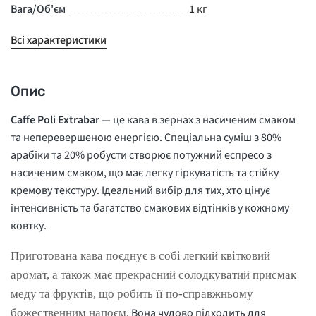
Вага/Об'єм
1 кг
Всі характеристики
Опис
Caffe Poli Extrabar
— це кава в зернах з насиченим смаком
та неперевершеною енергією. Спеціальна суміш з 80%
арабіки та 20% робусти створює потужний еспресо з
насиченим смаком, що має легку гіркуватість та стійку
кремову текстуру. Ідеальний вибір для тих, хто цінує
інтенсивність та багатство смакових відтінків у кожному
ковтку.
Приготована кава поєднує в собі легкий квітковий
аромат, а також має прекрасний солодкуватий присмак
меду та фруктів, що робить її по-справжньому
. Вона чудово підходить для
божественним напоєм