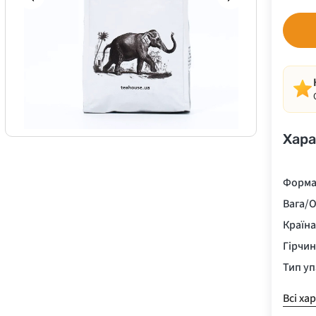
Хара
Форма
Вага/О
Країн
Гірчи
Тип у
Всі ха