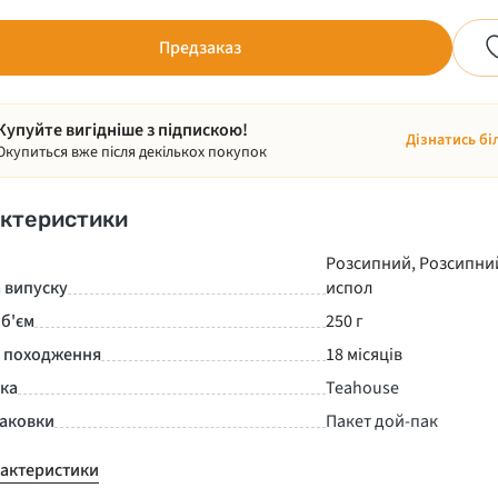
Предзаказ
Купуйте вигідніше з підпискою!
Дізнатись бі
Окупиться вже після декількох покупок
ктеристики
Розсипний
,
Розсипни
 випуску
испол
б'єм
250 г
а походження
18 місяців
нка
Teahouse
паковки
Пакет дой-пак
рактеристики