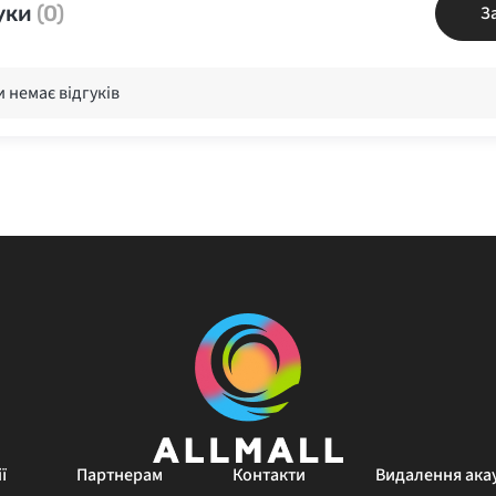
уки
(0)
З
 немає відгуків
ї
Партнерам
Контакти
Видалення ака