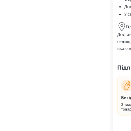
Дос
У с
Г
Достав
селища
вказа
Підп
Вигі
Знижк
товар