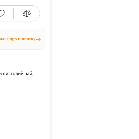
льше про підписку
й листовий чай
,