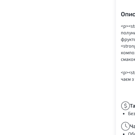
Опи
<p><st
полуни
фрукто
<stron
композ
смаком
<p><st
чаєм з
Т
Бе
Ч
Обр