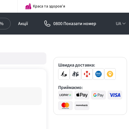
Краса та здоров'я
0%
Акції
0800 Показати номер
UA
Підписка на
оптові ціни!
Знижки до -30%
Швидка доставка:
Приймаємо: