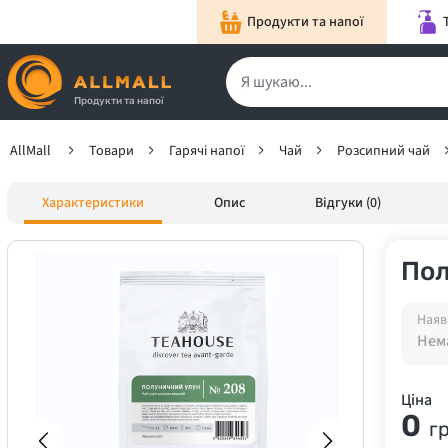
Продукти та напої
Продукти та напої
AllMall
Товари
Гарячі напої
Чай
Розсипний чай
Характеристики
Опис
Відгуки (0)
Пол
Наяв
Нема
Ціна
0
г