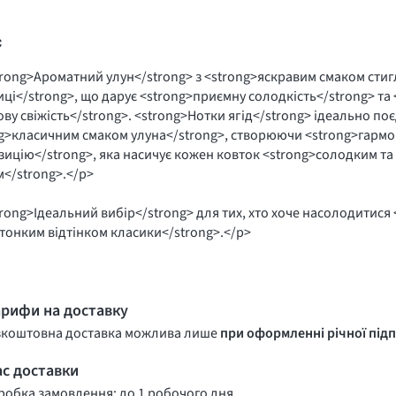
с
rong>Ароматний улун</strong> з <strong>яскравим смаком стиг
ці</strong>, що дарує <strong>приємну солодкість</strong> та 
ву свіжість</strong>. <strong>Нотки ягід</strong> ідеально по
g>класичним смаком улуна</strong>, створюючи <strong>гармо
ицію</strong>, яка насичує кожен ковток <strong>солодким т
</strong>.</p>
rong>Ідеальний вибір</strong> для тих, хто хоче насолодитис
 тонким відтінком класики</strong>.</p>
арифи на доставку
зкоштовна доставка можлива лише
при оформленні річної підп
ас доставки
обка замовлення: до 1 робочого дня.