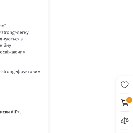
лої
<strong>легку
єднуються з
нійну
а освіжаючим
я <strong>фруктовим
0
иски VIP+
.