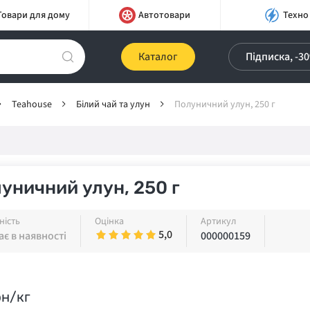
Товари для дому
Автотовари
Техно
Каталог
Підписка, -3
Teahouse
Білий чай та улун
Полуничний улун, 250 г
уничний улун, 250 г
ність
Оцінка
Артикул
5,0
є в наявності
000000159
рн/кг