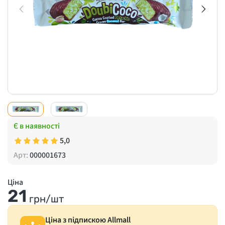
Є в наявності
5,0
Арт:
000001673
Ціна
21
грн/шт
Ціна з підпискою Allmall