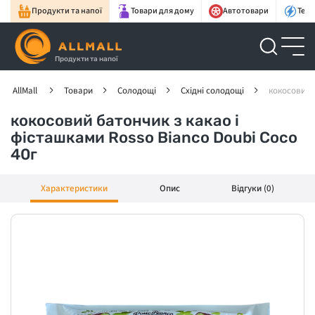
Продукти та напої
Товари для дому
Автотовари
Техн
Продукти та напої
AllMall
Товари
Солодощі
Східні солодощі
кокосовий б
кокосовий батончик з какао і
фісташками Rosso Bianco Doubi Coco
40г
Характеристики
Опис
Відгуки (0)