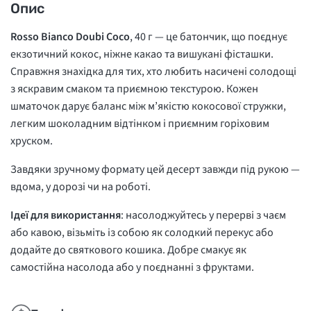
Опис
Rosso Bianco Doubi Coco
, 40 г — це батончик, що поєднує
екзотичний кокос, ніжне какао та вишукані фісташки.
Справжня знахідка для тих, хто любить насичені солодощі
з яскравим смаком та приємною текстурою. Кожен
шматочок дарує баланс між м’якістю кокосової стружки,
легким шоколадним відтінком і приємним горіховим
хруском.
Завдяки зручному формату цей десерт завжди під рукою —
вдома, у дорозі чи на роботі.
Ідеї для використання
: насолоджуйтесь у перерві з чаєм
або кавою, візьміть із собою як солодкий перекус або
додайте до святкового кошика. Добре смакує як
самостійна насолода або у поєднанні з фруктами.