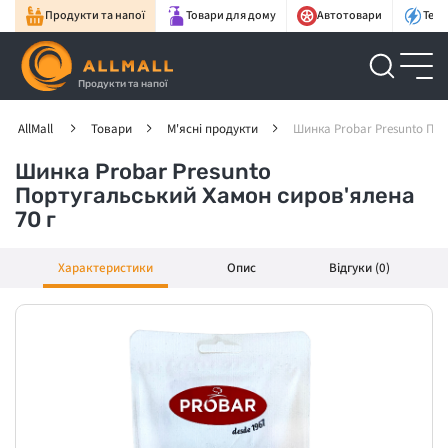
Продукти та напої
Товари для дому
Автотовари
Техн
Продукти та напої
AllMall
Товари
М'ясні продукти
Шинка Probar Presunto Пор
Шинка Probar Presunto
Португальський Хамон сиров'ялена
70 г
Характеристики
Опис
Відгуки (0)