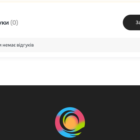
уки
(0)
З
 немає відгуків