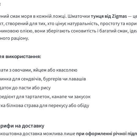
с
ний смак моря в кожній ложці. Шматочки
тунця від Zigmas
— це
т, створений для тих, хто цінує натуральність, простоту та кор
иковою олією, вони зберігають соковитість і багатий смак, ід
ного раціону.
для використання:
ати з овочами, яйцем або квасолею
инка для сендвічів, бургерів чи лавашів
аток до пасти або рису
редієнт для тарталеток, канапе чи закусок
ка білкова страва для перекусу або обіду
арифи на доставку
зкоштовна доставка можлива лише
при оформленні річної підп