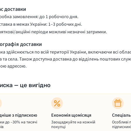
ас доставки
обка замовлення: до 1 робочого дня.
тавка в межах України: 1–3 робочих дні.
вяткові/акційні періоди можливі незначні затримки.
еографія доставки
ка здійснюється по всій території України, включаючи всі облас
 та села. Також доступна доставка до відділень поштових служ
ною адресою.
иска — це вигідно
дніше з підпискою
Економія щомісяця
Спеціаль
и до –30% на тисячі
Заощаджуйте на кожній
Особливі 
ів
покупці
підписник