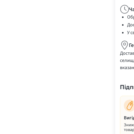
Ч
Обр
Дос
У с
Г
Достав
селища
вказа
Підп
Вигі
Знижк
товар