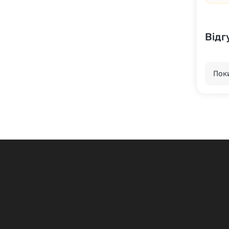
Відг
Поки