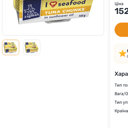
Ціна
15
Хара
Тип то
Вага/О
Тип у
Країн