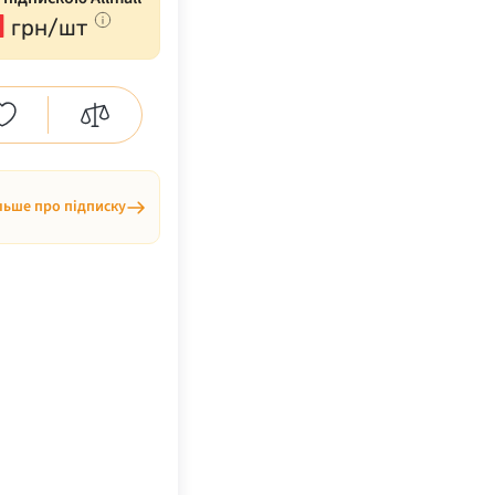
1
грн/шт
льше про підписку