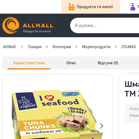
Продукти та напої
Продукти та напої
AllMall
Товари
Консерви
Морепродукти
ZIGMAS
Характеристики
Опис
Відгуки (0)
Шма
ТМ 
Наяв
Нема