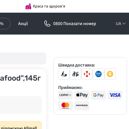
Краса та здоров'я
0%
Акції
0800 Показати номер
UA
Підписка на
оптові ціни!
Знижки до -30%
Швидка доставка:
afood",145г
Приймаємо:
з підпискою Allmall