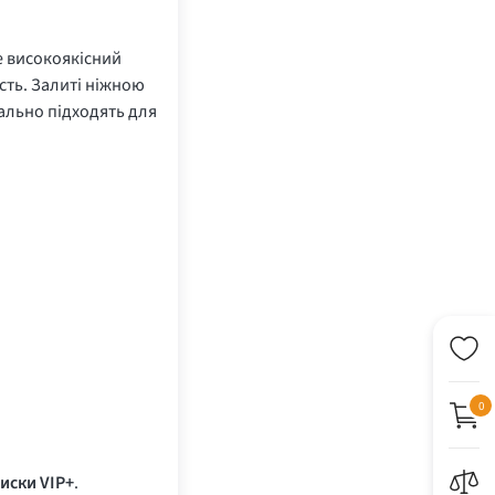
 високоякісний
исть. Залиті ніжною
еально підходять для
0
иски VIP+
.