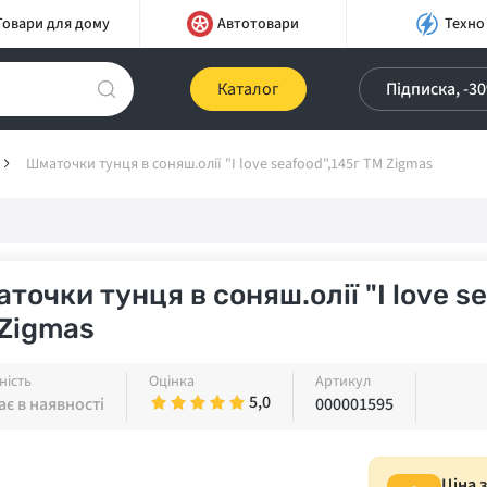
Товари для дому
Автотовари
Техно
Каталог
Підписка, -3
Шматочки тунця в соняш.олії "I love seafood",145г ТМ Zigmas
точки тунця в соняш.олії "I love se
Zigmas
ність
Оцінка
Артикул
5,0
є в наявності
000001595
Ціна 