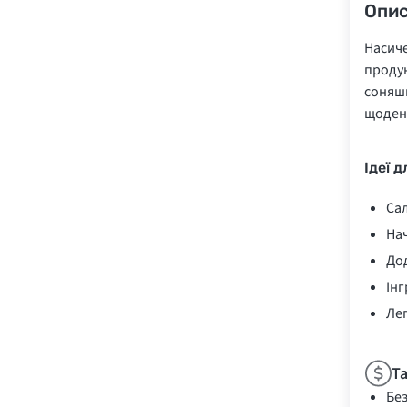
Опи
Насиче
продук
соняшн
щоден
Ідеї 
Сал
Нач
Дод
Інг
Лег
Т
Бе