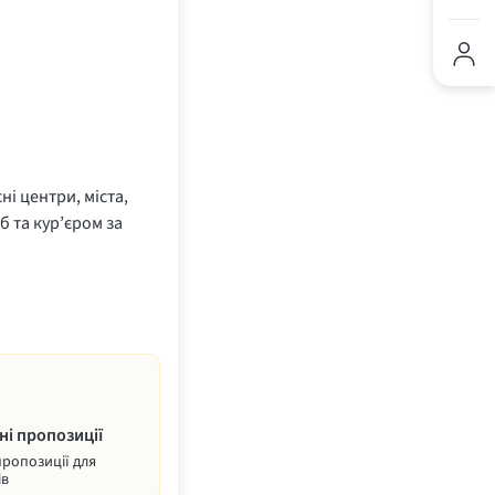
ні центри, міста,
б та кур’єром за
ні пропозиції
пропозиції для
ів