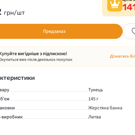
14
2
грн/шт
Предзаказ
Купуйте вигідніше з підпискою!
Дізнатись бі
Окупиться вже після декількох покупок
ктеристики
вару
Тунець
б'єм
145 г
паковки
Жерстяна банка
а-виробник
Литва