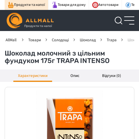
Продукти та напої
Товари для дому
Автотовари
Техн
Продукти та напої
AllMall
Товари
Солодощі
Шоколад
Trapa
Шокол
Шоколад молочний з цільним
фундуком 175г TRAPA INTENSO
Характеристики
Опис
Відгуки (0)