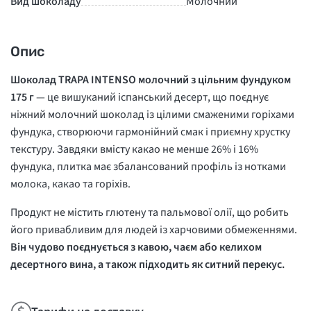
Вид шоколаду
Молочний
Опис
Шоколад TRAPA INTENSO молочний з цільним фундуком
175 г
— це вишуканий іспанський десерт, що поєднує
ніжний молочний шоколад із цілими смаженими горіхами
фундука, створюючи гармонійний смак і приємну хрустку
текстуру. Завдяки вмісту какао не менше 26% і 16%
фундука, плитка має збалансований профіль із нотками
молока, какао та горіхів.
Продукт не містить глютену та пальмової олії, що робить
його привабливим для людей із харчовими обмеженнями.
Він чудово поєднується з кавою, чаєм або келихом
десертного вина, а також підходить як ситний перекус.