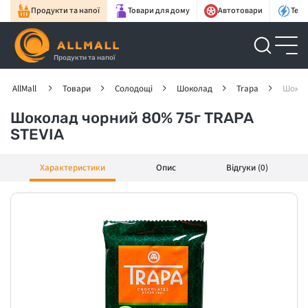
Продукти та напої
Товари для дому
Автотовари
Техн
Продукти та напої
AllMall
Товари
Солодощі
Шоколад
Trapa
Шокол
Шоколад чорний 80% 75г TRAPA
STEVIA
Характеристики
Опис
Відгуки (0)