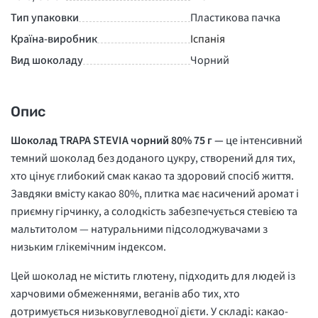
Тип упаковки
Пластикова пачка
Країна-виробник
Іспанія
Вид шоколаду
Чорний
Опис
Шоколад TRAPA STEVIA чорний 80% 75 г
—
це інтенсивний
темний шоколад без доданого цукру, створений для тих,
хто цінує глибокий смак какао та здоровий спосіб життя.
Завдяки вмісту какао 80%, плитка має насичений аромат і
приємну гірчинку, а солодкість забезпечується стевією та
мальтитолом — натуральними підсолоджувачами з
низьким глікемічним індексом
.
Цей шоколад не містить глютену, підходить для людей із
харчовими обмеженнями, веганів або тих, хто
дотримується низьковуглеводної дієти. У складі: какао-