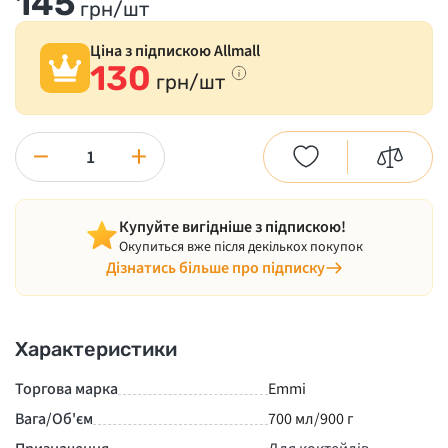
145
грн/шт
Ціна з підпискою Allmall
130
грн/шт
−
+
Купуйте вигідніше з підпискою!
Окупиться вже після декількох покупок
Дізнатись більше про підписку
Характеристики
Торгова марка
Emmi
Вага/Об'єм
700 мл/900 г