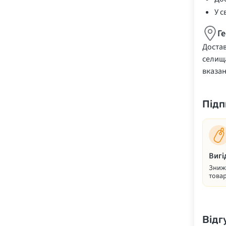
У с
Г
Достав
селища
вказа
Підп
Вигі
Знижк
товар
Відг