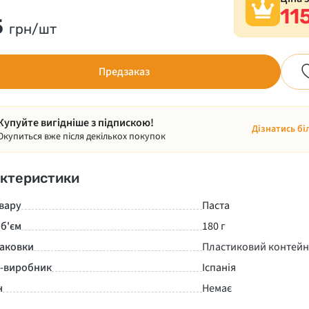
11
5
грн/шт
Предзаказ
Купуйте вигідніше з підпискою!
Дізнатись бі
Окупиться вже після декількох покупок
ктеристики
вару
Паста
б'єм
180 г
паковки
Пластиковий контейн
а-виробник
Іспанія
н
Немає