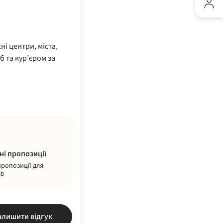
ні центри, міста,
б та кур’єром за
ні пропозиції
пропозиції для
ів
алишити відгук