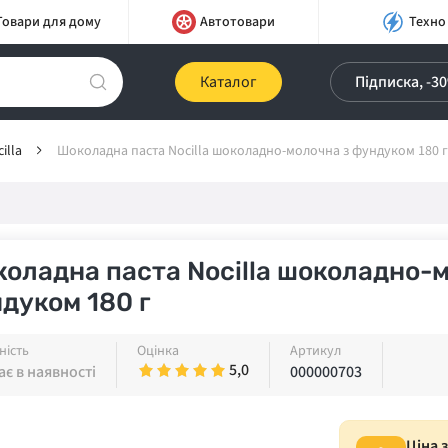
Товари для дому
Автотовари
Техно
Каталог
Підписка, -3
illa
Шоколадна паста Nocilla шоколадно-молочна з фундуком 180 г
оладна паста Nocilla шоколадно-
дуком 180 г
ність
Оцінка
Артикул
5,0
є в наявності
000000703
Ціна 