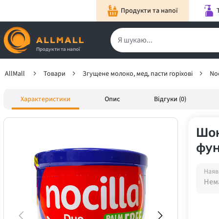
Продукти та напої
Продукти та напої
AllMall
Товари
Згущене молоко, мед, пасти горіхові
Noc
Характеристики
Опис
Відгуки (0)
Шок
фун
Наяв
Нема