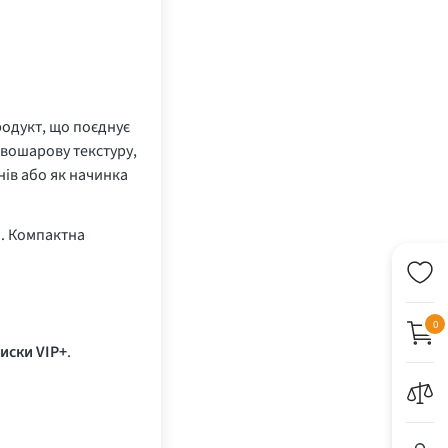
одукт, що поєднує
вошарову текстуру,
нів або як начинка
м. Компактна
0
иски VIP+
.