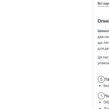
Всі ха
Опи
Шокола
два см
що лег
для де
Ця пас
упаков
Т
Бе
Ч
Обр
Дос