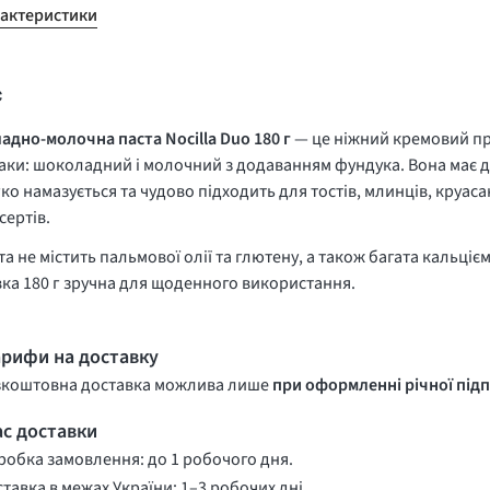
рактеристики
с
дно-молочна паста Nocilla Duo 180 г
— це ніжний кремовий пр
аки: шоколадний і молочний з додаванням фундука. Вона має д
ко намазується та чудово підходить для тостів, млинців, круаса
сертів.
та не містить пальмової олії та глютену, а також багата кальціє
ка 180 г зручна для щоденного використання.
арифи на доставку
зкоштовна доставка можлива лише
при оформленні річної підп
ас доставки
обка замовлення: до 1 робочого дня.
тавка в межах України: 1–3 робочих дні.