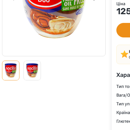
Ціна
12
Хара
Тип то
Вага/О
Тип у
Країн
Глюте