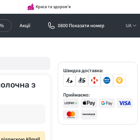
Краса та здоров'я
0%
Акції
0800 Показати номер
UA
Підписка на
оптові ціни!
Знижки до -30%
Швидка доставка:
молочна з
Приймаємо:
з підпискою Allmall