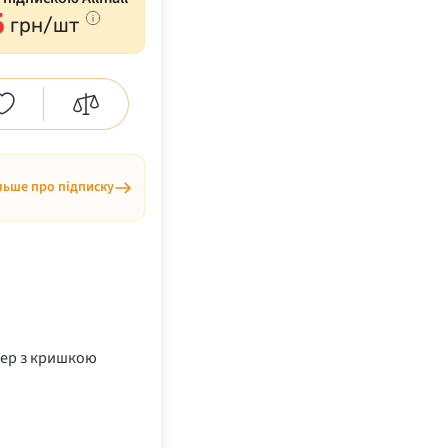
5
грн/шт
льше про підписку
ер з кришкою