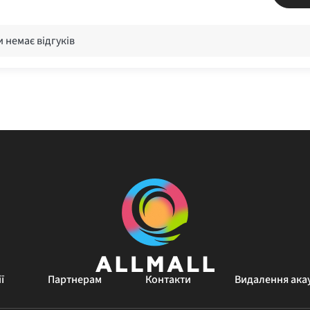
 немає відгуків
ї
Партнерам
Контакти
Видалення ака