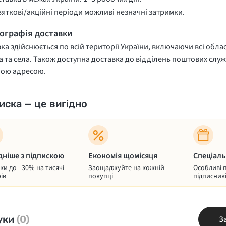
вяткові/акційні періоди можливі незначні затримки.
еографія доставки
ка здійснюється по всій території України, включаючи всі облас
 та села. Також доступна доставка до відділень поштових служ
ною адресою.
иска — це вигідно
дніше з підпискою
Економія щомісяця
Спеціаль
и до –30% на тисячі
Заощаджуйте на кожній
Особливі 
ів
покупці
підписник
уки
(0)
З