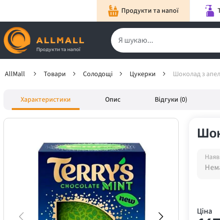
Продукти та напої
Продукти та напої
AllMall
Товари
Солодощі
Цукерки
Шоколад з апель
Характеристики
Опис
Відгуки (0)
Шок
Наяв
Нема
Ціна