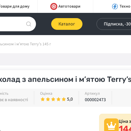
Товари для дому
Автотовари
Техно
Каталог
Підписка, -3
сином і м’ятою Terry’s 145 г
олад з апельсином і м’ятою Terry’s
ність
Оцінка
Артикул
5,0
є в наявності
000002473
Ціна 
14