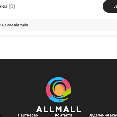
уки
(0)
З
 немає відгуків
ї
Партнерам
Контакти
Видалення ака