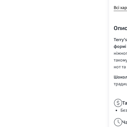
Всі ха
Опи
Terry'
формі
ніжно
такому
нот та
Шокол
традиц
Т
Бе
Ч