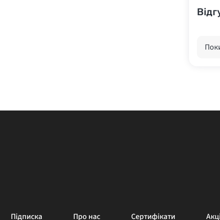
Відг
Поки
Підписка
Про нас
Сертифікати
Акці