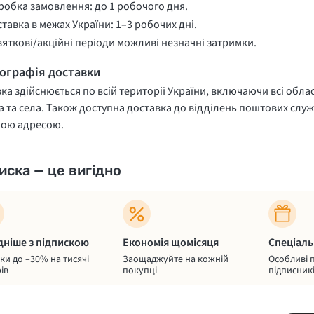
обка замовлення: до 1 робочого дня.
тавка в межах України: 1–3 робочих дні.
вяткові/акційні періоди можливі незначні затримки.
еографія доставки
ка здійснюється по всій території України, включаючи всі облас
 та села. Також доступна доставка до відділень поштових служ
ною адресою.
иска — це вигідно
дніше з підпискою
Економія щомісяця
Спеціаль
и до –30% на тисячі
Заощаджуйте на кожній
Особливі 
ів
покупці
підписник