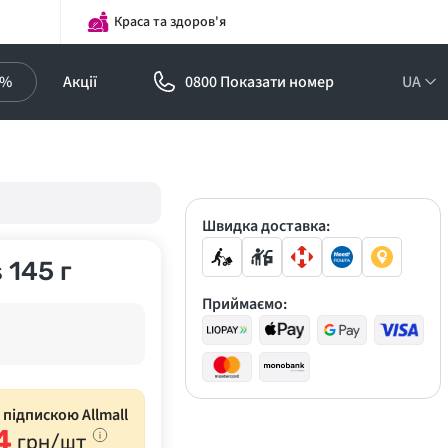
Краса та здоров'я
0%
Акції
0800 Показати номер
UA
Підписка на
оптові ціни!
Знижки до -30%
Швидка доставка:
 145 г
Приймаємо:
з підпискою Allmall
4
грн/шт