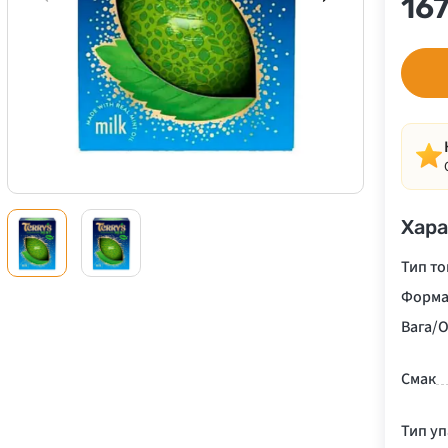
16
Хара
Тип то
Форма
Вага/О
Смак
Тип у