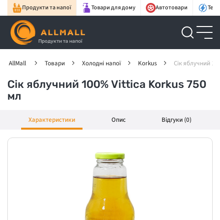
Продукти та напої
Товари для дому
Автотовари
Техн
Продукти та напої
AllMall
Товари
Холодні напої
Korkus
Сік яблучний 100
Сік яблучний 100% Vittica Korkus 750
мл
Характеристики
Опис
Відгуки (0)