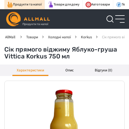
Продукти та напої
Товари для дому
Автотовари
Техн
Продукти та напої
AllMall
Товари
Холодні напої
Korkus
Сік прямого відж
Сік прямого віджиму Яблуко-груша
Vittica Korkus 750 мл
Характеристики
Опис
Відгуки (0)