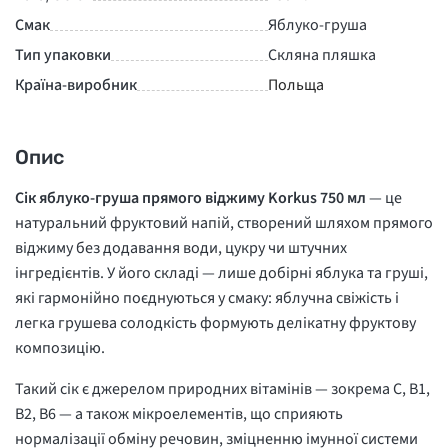
Смак
Яблуко-груша
Тип упаковки
Скляна пляшка
Країна-виробник
Польща
Опис
Сік яблуко-груша прямого віджиму Korkus 750 мл
— це
натуральний фруктовий напій, створений шляхом прямого
віджиму без додавання води, цукру чи штучних
інгредієнтів. У його складі — лише добірні яблука та груші,
які гармонійно поєднуються у смаку: яблучна свіжість і
легка грушева солодкість формують делікатну фруктову
композицію.
Такий сік є джерелом природних вітамінів — зокрема C, B1,
B2, B6 — а також мікроелементів, що сприяють
нормалізації обміну речовин, зміцненню імунної системи