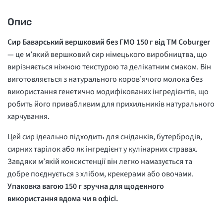
Опис
Сир Баварський вершковий без ГМО 150 г від ТМ Coburger
— це м’який вершковий сир німецького виробництва, що
вирізняється ніжною текстурою та делікатним смаком. Він
виготовляється з натурального коров’ячого молока без
використання генетично модифікованих інгредієнтів, що
робить його привабливим для прихильників натурального
харчування.
Цей сир ідеально підходить для сніданків, бутербродів,
сирних тарілок або як інгредієнт у кулінарних стравах.
Завдяки м’якій консистенції він легко намазується та
добре поєднується з хлібом, крекерами або овочами.
Упаковка вагою 150 г зручна для щоденного
використання вдома чи в офісі.