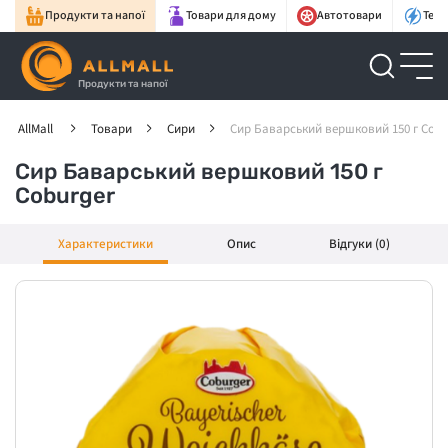
Продукти та напої
Товари для дому
Автотовари
Техн
Продукти та напої
AllMall
Товари
Сири
Сир Баварський вершковий 150 г Cobu
Сир Баварський вершковий 150 г
Coburger
Характеристики
Опис
Відгуки (0)