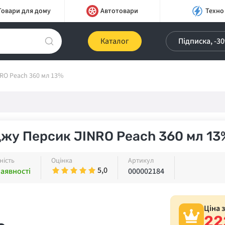
Товари для дому
Автотовари
Техно
Каталог
Підписка, -3
RO Peach 360 мл 13%
жу Персик JINRO Peach 360 мл 13
ність
Оцінка
Артикул
5,0
наявності
000002184
Ціна 
22