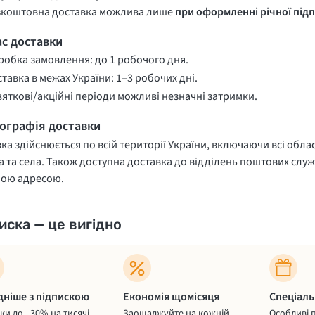
зкоштовна доставка можлива лише
при оформленні річної підп
ас доставки
обка замовлення: до 1 робочого дня.
тавка в межах України: 1–3 робочих дні.
вяткові/акційні періоди можливі незначні затримки.
еографія доставки
ка здійснюється по всій території України, включаючи всі облас
 та села. Також доступна доставка до відділень поштових служ
ною адресою.
иска — це вигідно
дніше з підпискою
Економія щомісяця
Спеціаль
и до –30% на тисячі
Заощаджуйте на кожній
Особливі 