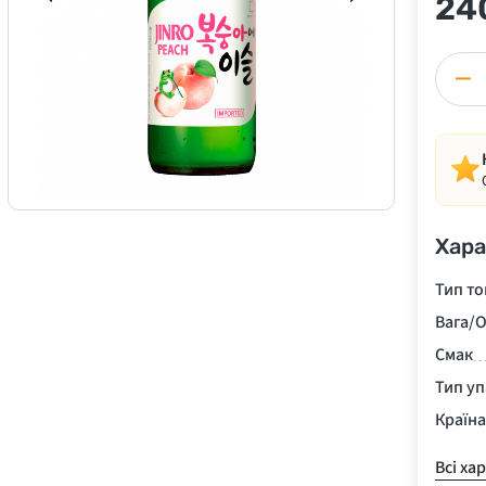
24
−
Хара
Тип то
Вага/О
Смак
Тип у
Країн
Всі ха