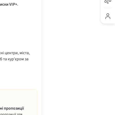
иски VIP+
.
ні центри, міста,
б та кур’єром за
ні пропозиції
пропозиції для