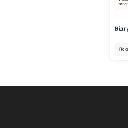
товар
Відг
Поки