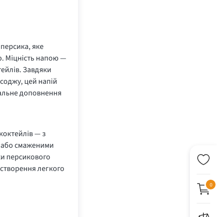
персика, яке
. Міцність напою —
тейлів. Завдяки
соджу, цей напій
нальне доповнення
коктейлів — з
и або смаженими
хи персикового
 створення легкого
0