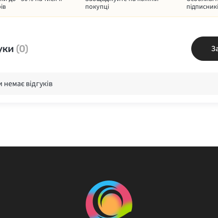
ів
покупці
підписник
уки
(0)
З
 немає відгуків