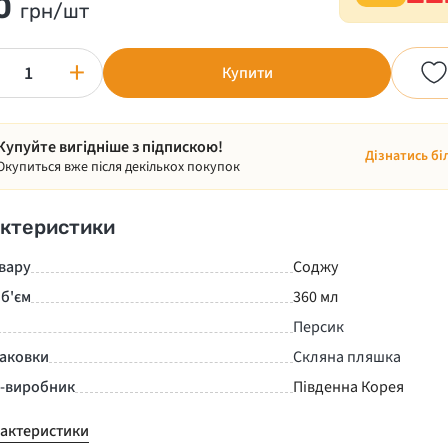
0
грн/шт
+
Купити
Купуйте вигідніше з підпискою!
Дізнатись бі
Окупиться вже після декількох покупок
ктеристики
вару
Соджу
б'єм
360 мл
Персик
паковки
Скляна пляшка
а-виробник
Південна Корея
рактеристики