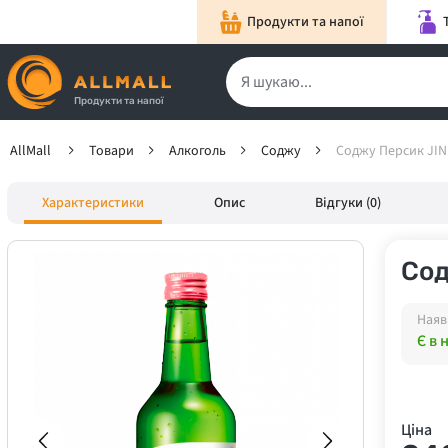
Продукти та напої
Продукти та напої
AllMall
Товари
Алкоголь
Соджу
Соджу Персик JIN
Характеристики
Опис
Відгуки (0)
Сод
Наяв
Є в 
Ціна