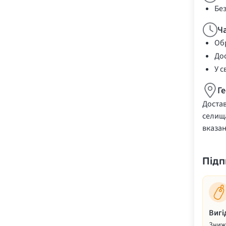
Бе
Ч
Обр
Дос
У с
Г
Достав
селища
вказа
Підп
Вигі
Знижк