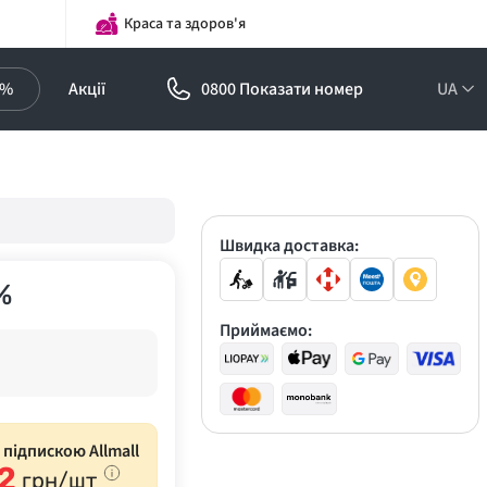
Краса та здоров'я
0%
Акції
0800 Показати номер
UA
Підписка на
оптові ціни!
Знижки до -30%
Швидка доставка:
%
Приймаємо:
з підпискою Allmall
2
грн/шт