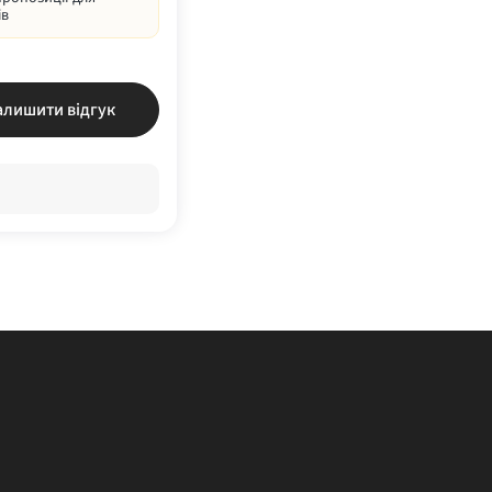
ів
алишити відгук