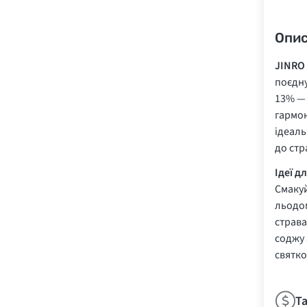
Опи
JINRO
поєдну
13% — 
гармон
ідеаль
до стр
Ідеї д
Смакуй
льодом
страва
соджу 
святко
Т