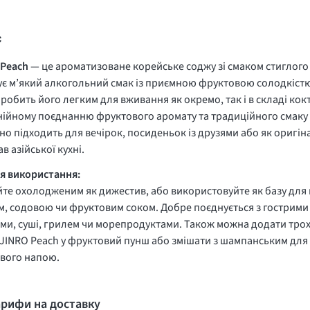
с
 Peach
— це ароматизоване корейське соджу зі смаком стиглого 
є м’який алкогольний смак із приємною фруктовою солодкістю
робить його легким для вживання як окремо, так і в складі кок
ійному поєднанню фруктового аромату та традиційного смаку 
но підходить для вечірок, посиденьок із друзями або як оригі
ав азійської кухні.
ля використання:
те охолодженим як дижестив, або використовуйте як базу для 
, содовою чи фруктовим соком. Добре поєднується з гострим
ми, суші, грилем чи морепродуктами. Також можна додати тро
JINRO Peach у фруктовий пунш або змішати з шампанським для
вого напою.
арифи на доставку