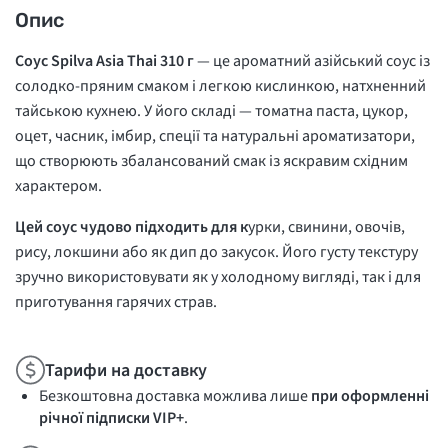
Опис
Соус Spilva Asia Thai 310 г
— це ароматний азійський соус із
солодко-пряним смаком і легкою кислинкою, натхненний
тайською кухнею. У його складі — томатна паста, цукор,
оцет, часник, імбир, спеції та натуральні ароматизатори,
що створюють збалансований смак із яскравим східним
характером.
Цей соус чудово підходить для к
урки, свинини, овочів,
рису, локшини або як дип до закусок. Його густу текстуру
зручно використовувати як у холодному вигляді, так і для
приготування гарячих страв.
Тарифи на доставку
Безкоштовна доставка можлива лише
при оформленні
річної підписки VIP+
.