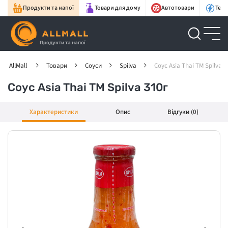
Продукти та напої
Товари для дому
Автотовари
Техн
Продукти та напої
AllMall
Товари
Соуси
Spilva
Соус Asia Thai ТМ Spilva 3
Соус Asia Thai ТМ Spilva 310г
Характеристики
Опис
Відгуки (0)