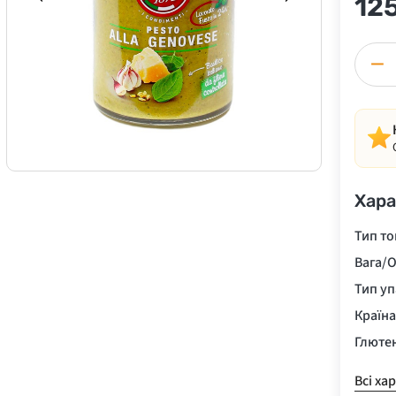
12
−
Хара
Тип то
Вага/О
Тип у
Країн
Глюте
Всі ха