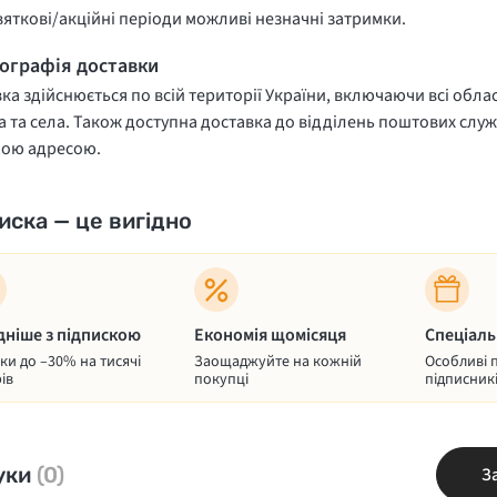
вяткові/акційні періоди можливі незначні затримки.
еографія доставки
ка здійснюється по всій території України, включаючи всі облас
 та села. Також доступна доставка до відділень поштових служ
ною адресою.
иска — це вигідно
дніше з підпискою
Економія щомісяця
Спеціаль
и до –30% на тисячі
Заощаджуйте на кожній
Особливі 
ів
покупці
підписник
уки
(0)
З