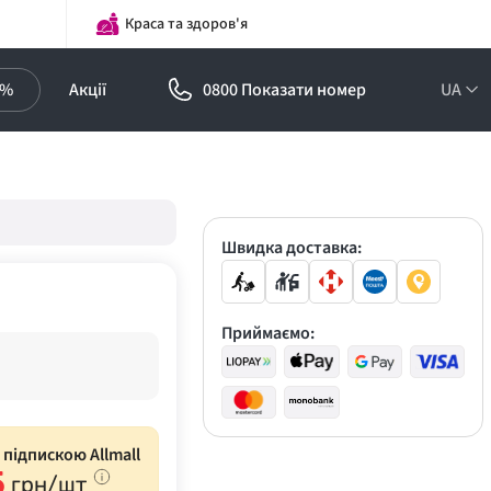
Краса та здоров'я
0%
Акції
0800 Показати номер
UA
Підписка на
оптові ціни!
Знижки до -30%
Швидка доставка:
Приймаємо:
з підпискою Allmall
5
грн/шт