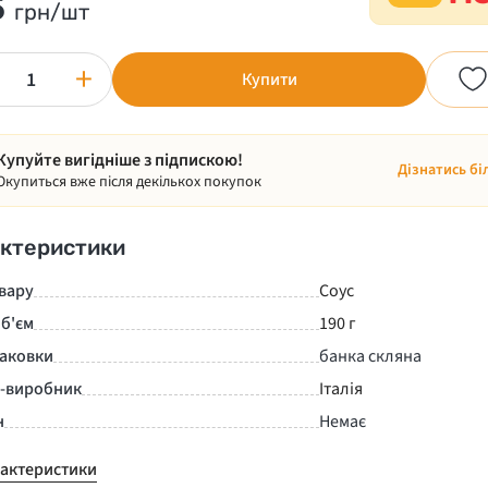
5
грн/шт
+
Купити
Купуйте вигідніше з підпискою!
Дізнатись бі
Окупиться вже після декількох покупок
ктеристики
вару
Соус
б'єм
190 г
паковки
банка скляна
а-виробник
Італія
н
Немає
рактеристики