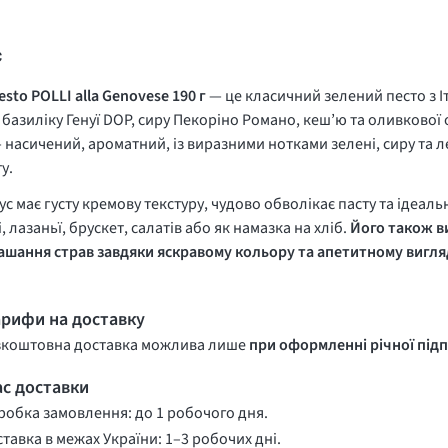
с
esto POLLI alla Genovese 190 г
— це класичний зелений песто з Іт
 базиліку Генуї DOP, сиру Пекоріно Романо, кеш’ю та оливкової ол
 насичений, ароматний, із виразними нотками зелені, сиру та 
у.
ус має густу кремову текстуру, чудово обволікає пасту та ідеал
і, лазаньї, брускет, салатів або як намазка на хліб.
Його також в
шання страв завдяки яскравому кольору та апетитному вигля
арифи на доставку
зкоштовна доставка можлива лише
при оформленні річної підп
ас доставки
обка замовлення: до 1 робочого дня.
тавка в межах України: 1–3 робочих дні.