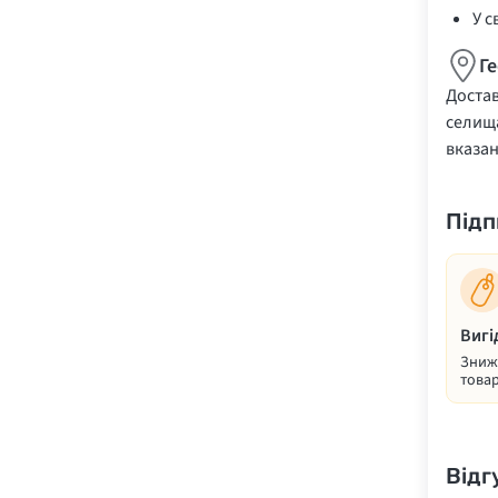
У с
Г
Достав
селища
вказа
Підп
Вигі
Знижк
товар
Відг