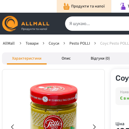
Продукти та напої
Продукти та напої
AllMall
Товари
Соуси
Pesto POLLI
Соус Pesto POLLI
Характеристики
Опис
Відгуки (0)
Соу
Наяв
Є в 
Ціна