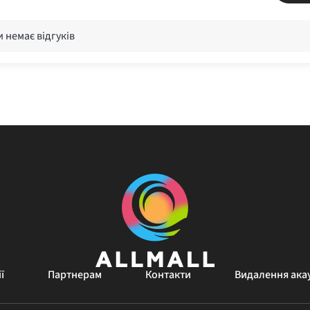
 немає відгуків
ї
Партнерам
Контакти
Видалення ака