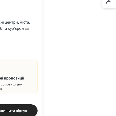
ні центри, міста,
б та кур’єром за
ні пропозиції
пропозиції для
ів
алишити відгук