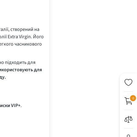
алії, створений на
ії Extra Virgin. Його
легкого часникового
ьно підходить для
икористовують для
ду.
0
иски VIP+
.