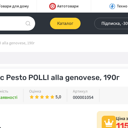
Товари для дому
Автотовари
Техно
Каталог
Підписка, -3
 alla genovese, 190г
с Pesto POLLI alla genovese, 190г
ність
Оцінка
Артикул
5,0
наявності
000001054
Ціна 
11