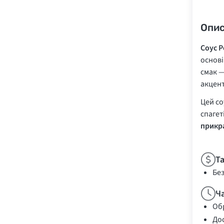
Опи
Соус P
основі
смак —
акцент
Цей со
спагет
прикра
Т
Бе
Ч
Обр
Дос