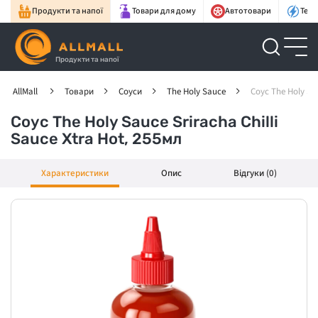
Продукти та напої
Товари для дому
Автотовари
Техн
Продукти та напої
AllMall
Товари
Соуси
The Holy Sauce
Соус The Holy Sau
Соус The Holy Sauce Sriracha Chilli
Sauce Xtra Hot, 255мл
Характеристики
Опис
Відгуки (0)