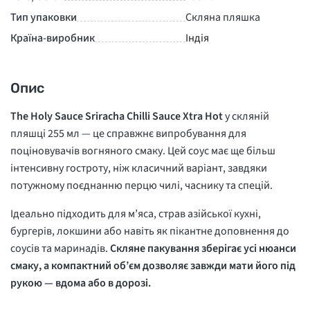
Тип упаковки
Скляна пляшка
Країна-виробник
Індія
Опис
The Holy Sauce Sriracha Chilli Sauce Xtra Hot
у
скляній
пляшці
255 мл — це справжнє випробування для
поціновувачів вогняного смаку. Цей соус має ще більш
інтенсивну гостроту, ніж класичний варіант, завдяки
потужному поєднанню перцю чилі, часнику та спецій.
Ідеально підходить для м’яса, страв азійської кухні,
бургерів, локшини або навіть як пікантне доповнення до
соусів та маринадів.
Скляне пакування зберігає усі нюанси
смаку, а компактний об’єм дозволяє завжди мати його під
рукою — вдома або в дорозі.