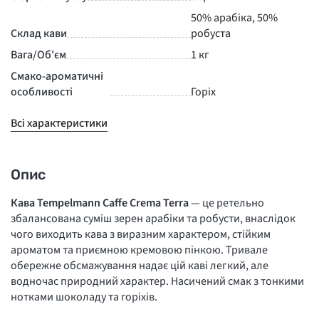
50% арабіка, 50%
Склад кави
робуста
Вага/Об'єм
1 кг
Смако-ароматичні
особливості
Горіх
Всі характеристики
Опис
Кава Tempelmann Caffe Crema Terra
— це ретельно
збалансована суміш зерен арабіки та робусти, внаслідок
чого виходить кава з виразним характером, стійким
ароматом та приємною кремовою пінкою. Тривале
обережне обсмажування надає цій каві легкий, але
водночас природний характер. Насичений смак з тонкими
нотками шоколаду та горіхів.