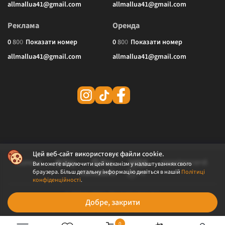
allmallua41@gmail.com
allmallua41@gmail.com
Реклама
Оренда
0
8
0
0
Показати номер
0
8
0
0
Показати номер
allmallua41@gmail.com
allmallua41@gmail.com
Цей веб-сайт використовує файли cookie.
Ви можете відключити цей механізм у налаштуваннях свого
браузера. Більш детальну інформацію дивіться в нашій
Політиці
конфіденційності
.
© 2026 ALLMALL. Всі права захищені.
Добре, закрити
Політика конфіденційності
Публічна оферта
0