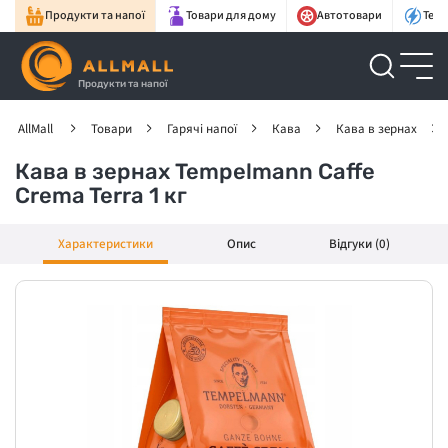
Продукти та напої
Товари для дому
Автотовари
Техн
Продукти та напої
AllMall
Товари
Гарячі напої
Кава
Кава в зернах
Кава в зернах Tempelmann Caffe
Crema Terra 1 кг
Характеристики
Опис
Відгуки (0)