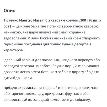
Опис
Тістечко Maestro Massimo з кавовим кремом, 300 г (6 шт. х
50 г)
— це ніжне бісквітне тістечко з ароматною кавовою
начинкою, яка дарує вишуканий смак і справжнє
задоволення. М’який бісквіт і насичений крем створюють
гармонійне поєднання для поціновувачів десертів з
характером.
Ідеальний варіант для чаювання, швидкого перекусу або
солодкої перерви на роботі. Зручне порційне пакування
дозволяє легко взяти тістечко з собою в дорогу або дати
дитині до школи.
Ідеї для використання
: подавайте тістечко до кави, чаю
або гарячого шоколаду, прикрасьте фруктами або
використовуй як солодкий комплімент до сніданку.