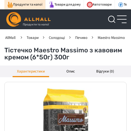
Продукти та напої
Товари для дому
Автотовари
Техн
Продукти та напої
AllMall
Товари
Солодощі
Печиво
Maestro Massimo
Тістечко Maestro Massimo з кавовим
кремом (6*50г) 300г
Характеристики
Опис
Відгуки (0)