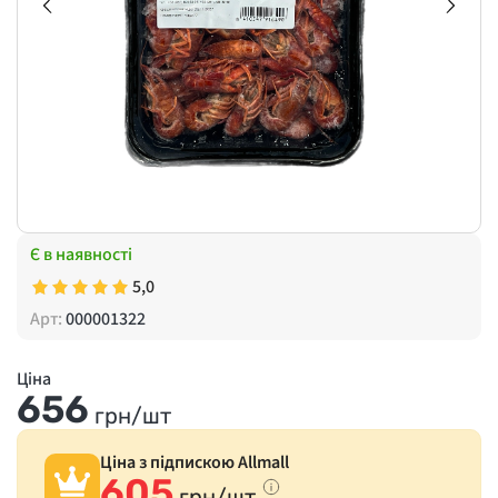
Є в наявності
5,0
Арт:
000001322
Ціна
656
грн/шт
Ціна з підпискою Allmall
605
грн/шт