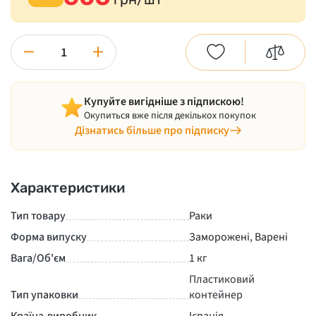
−
+
Купуйте вигідніше з підпискою!
Окупиться вже після декількох покупок
Дізнатись більше про підписку
Характеристики
Тип товару
Раки
Форма випуску
Заморожені
,
Варені
Вага/Об'єм
1 кг
Пластиковий
Тип упаковки
контейнер