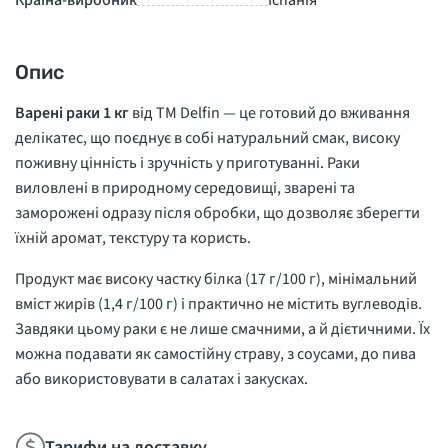
Країна-виробник
Іспанія
Опис
Варені раки 1 кг
від ТМ
Delfin
— це готовий до вживання
делікатес, що поєднує в собі натуральний смак, високу
поживну цінність і зручність у приготуванні. Раки
виловлені в природному середовищі, зварені та
заморожені одразу після обробки, що дозволяє зберегти
їхній аромат, текстуру та користь.
Продукт має високу частку білка (17 г/100 г), мінімальний
вміст жирів (1,4 г/100 г) і практично не містить вуглеводів.
Завдяки цьому раки є не лише смачними, а й дієтичними. Їх
можна подавати як самостійну страву, з соусами, до пива
або використовувати в салатах і закусках.
Тарифи на доставку