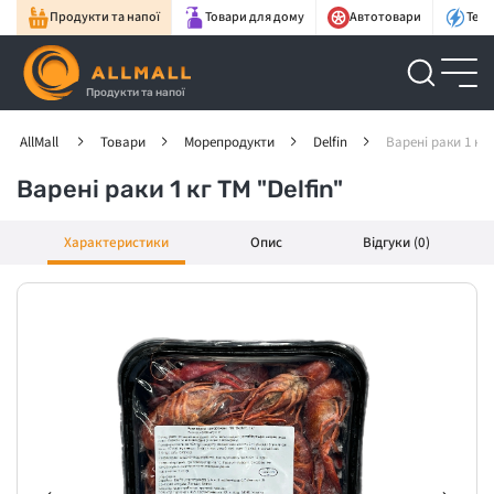
Продукти та напої
Товари для дому
Автотовари
Техн
Продукти та напої
AllMall
Товари
Морепродукти
Delfin
Варені раки 1 кг 
Варені раки 1 кг ТМ "Delfin"
Характеристики
Опис
Відгуки (0)