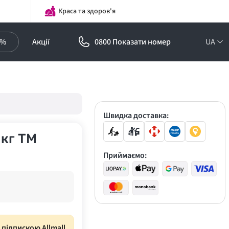
Краса та здоров'я
0%
Акції
0800 Показати номер
UA
Підписка на
оптові ціни!
Знижки до -30%
Швидка доставка:
 кг ТМ
Приймаємо:
з підпискою Allmall