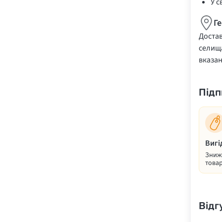
У с
Г
Достав
селища
вказа
Підп
Вигі
Знижк
товар
Відг