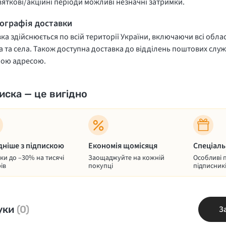
вяткові/акційні періоди можливі незначні затримки.
еографія доставки
ка здійснюється по всій території України, включаючи всі облас
 та села. Також доступна доставка до відділень поштових служ
ною адресою.
иска — це вигідно
дніше з підпискою
Економія щомісяця
Спеціаль
и до –30% на тисячі
Заощаджуйте на кожній
Особливі 
ів
покупці
підписник
уки
(0)
З