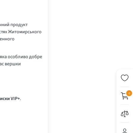
чний продукт
остях Житомирського
денного
 яка особливо добре
час вершки
0
иски VIP+
.