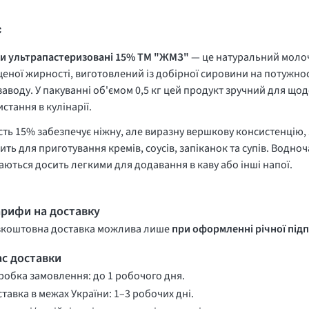
с
и ультрапастеризовані 15% ТМ "ЖМЗ"
— це натуральний моло
еної жирності, виготовлений із добірної сировини на потужн
аводу. У пакуванні об'ємом 0,5 кг цей продукт зручний для що
стання в кулінарії.
ть 15% забезпечує ніжну, але виразну вершкову консистенцію,
ить для приготування кремів, соусів, запіканок та супів. Водно
ються досить легкими для додавання в каву або інші напої.
арифи на доставку
зкоштовна доставка можлива лише
при оформленні річної підп
ас доставки
обка замовлення: до 1 робочого дня.
тавка в межах України: 1–3 робочих дні.