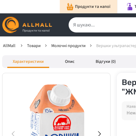
Продукти та напої
Продукти та напої
AllMall
Товари
Молочні продукти
Вершки ультрапастер
Характеристики
Опис
Відгуки (0)
Вер
"Ж
Наяв
Нема