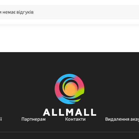
 немає відгуків
ї
Партнерам
Контакти
Видалення ака