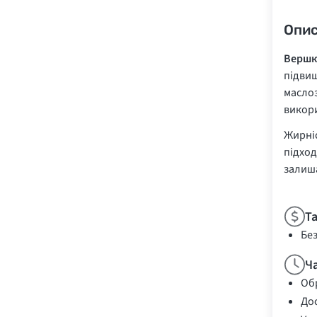
Опи
Вершк
підвищ
маслоз
викори
Жирніс
підход
залиша
Т
Бе
Ч
Обр
Дос