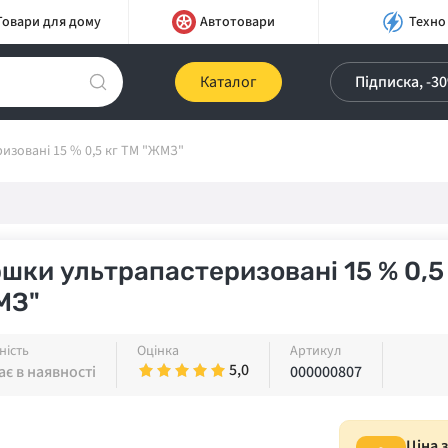
Товари для дому
Автотовари
Техно
Каталог
Підписка, -3
изовані 15 % 0,5 кг ТМ "ЖМЗ"
шки ультрапастеризовані 15 % 0,5
МЗ"
ність
Оцінка
Артикул
5,0
є в наявності
000000807
Ціна 