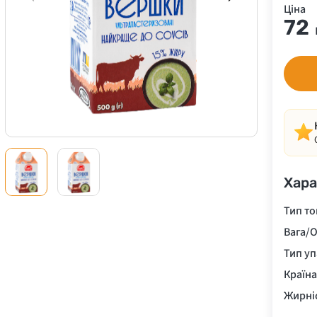
Ціна
72
Хара
Тип то
Вага/О
Тип у
Країн
Жирні