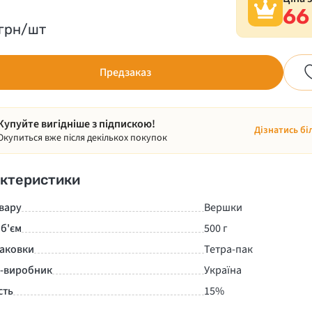
66
грн/шт
Предзаказ
Купуйте вигідніше з підпискою!
Дізнатись бі
Окупиться вже після декількох покупок
ктеристики
вару
Вершки
б'єм
500 г
паковки
Тетра-пак
а-виробник
Україна
сть
15%