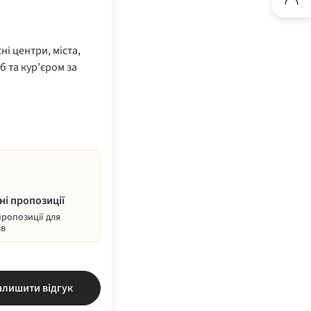
ні центри, міста,
б та кур’єром за
ні пропозиції
пропозиції для
ів
алишити відгук