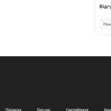
Відг
Поки
Підписка
Про нас
Сертифікати
Акці