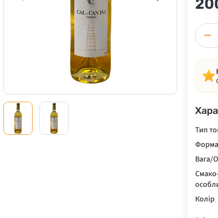
20
−
Хара
Тип то
Форма
Вага/О
Смако
особл
Колір