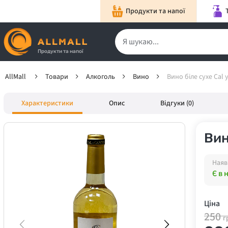
Продукти та напої
Продукти та напої
AllMall
Товари
Алкоголь
Вино
Вино біле сухе Cal y
Характеристики
Опис
Відгуки (0)
Вин
Наяв
Є в 
Ціна
250
г