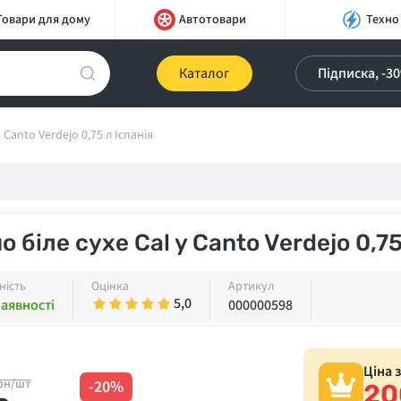
Товари для дому
Автотовари
Техно
Каталог
Підписка, -3
 Canto Verdejo 0,75 л Іспанія
о біле сухе Cal y Canto Verdejo 0,75
ність
Оцінка
Артикул
5,0
наявності
000000598
Ціна 
рн/шт
-20%
20