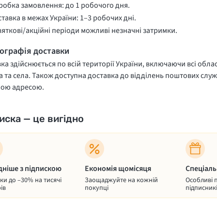
обка замовлення: до 1 робочого дня.
тавка в межах України: 1–3 робочих дні.
вяткові/акційні періоди можливі незначні затримки.
еографія доставки
ка здійснюється по всій території України, включаючи всі облас
 та села. Також доступна доставка до відділень поштових служ
ною адресою.
иска — це вигідно
дніше з підпискою
Економія щомісяця
Спеціаль
и до –30% на тисячі
Заощаджуйте на кожній
Особливі 
ів
покупці
підписник