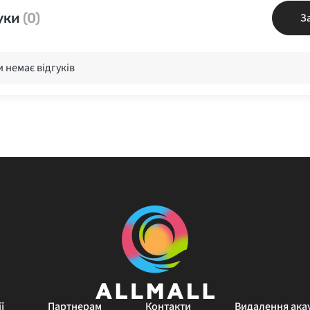
уки
(0)
З
 немає відгуків
ї
Партнерам
Контакти
Видалення ака