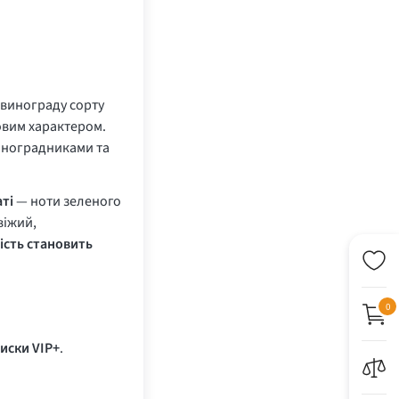
з винограду сорту
овим характером.
виноградниками та
ті
— ноти зеленого
віжий,
ість становить
0
иски VIP+
.