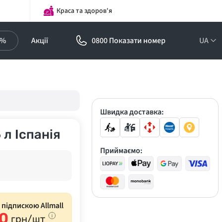
Краса та здоров'я
0%
Акції
0800 Показати номер
UA
Підписка на
оптові ціни!
Знижки до -30%
Швидка доставка:
 л Іспанія
Приймаємо:
з підпискою Allmall
0
грн/шт