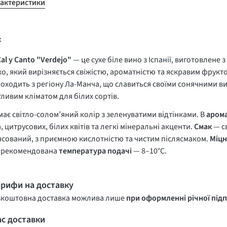
рактеристики
с
al y Canto "Verdejo"
— це сухе біле вино з Іспанії, виготовлене 
о, який вирізняється свіжістю, ароматністю та яскравим фрукт
оходить з регіону Ла-Манча, що славиться своїми сонячними 
ливим кліматом для білих сортів.
має світло-солом’яний колір з зеленуватими відтінками. В
арома
, цитрусових, білих квітів та легкі мінеральні акценти.
Смак
— с
сований, з приємною кислотністю та чистим післясмаком.
Міцн
, рекомендована
температура подачі
— 8–10°C.
арифи на доставку
зкоштовна доставка можлива лише
при оформленні річної підп
ас доставки