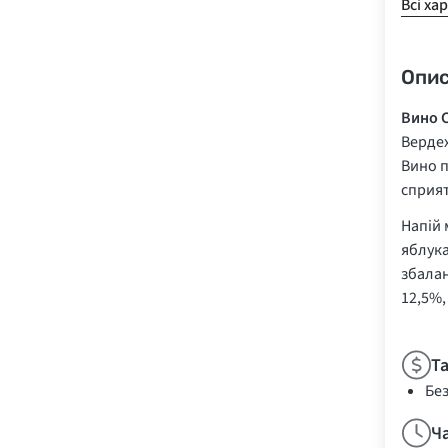
Всі ха
Опи
Вино C
Вердех
Вино п
сприят
Напій 
яблука
збалан
12,5%
Т
Бе
Ч