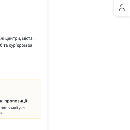
ні центри, міста,
б та кур’єром за
ні пропозиції
пропозиції для
ів