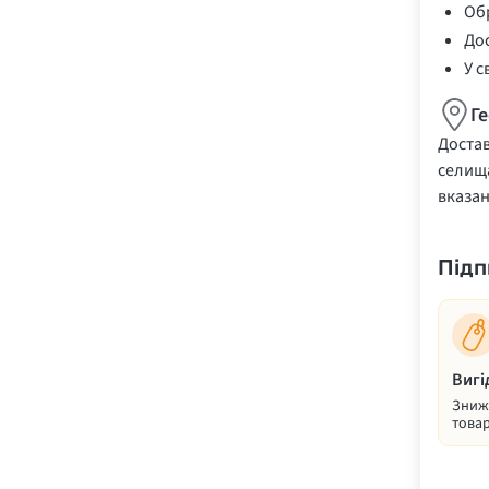
Обр
Дос
У с
Г
Достав
селища
вказа
Підп
Вигі
Знижк
товар