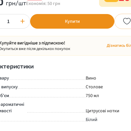
0
грн/шт
Економія: 50 грн
+
Купити
Купуйте вигідніше з підпискою!
Дізнатись бі
Окупиться вже після декількох покупок
ктеристики
вару
Вино
 випуску
Столове
б'єм
750 мл
-ароматичні
ивості
Цитрусові нотки
Білий