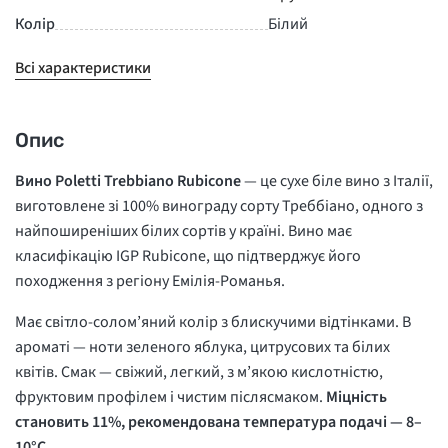
Колір
Білий
Всі характеристики
Опис
Вино Poletti Trebbiano Rubicone
— це сухе біле вино з Італії,
виготовлене зі 100% винограду сорту Треббіано, одного з
найпоширеніших білих сортів у країні. Вино має
класифікацію IGP Rubicone, що підтверджує його
походження з регіону Емілія-Романья.
Має світло-солом’яний колір з блискучими відтінками. В
ароматі — ноти зеленого яблука, цитрусових та білих
квітів. Смак — свіжий, легкий, з м’якою кислотністю,
фруктовим профілем і чистим післясмаком.
Міцність
становить 11%, рекомендована температура подачі — 8–
10°C.