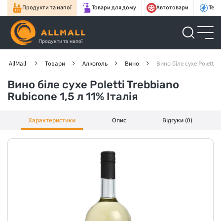
Продукти та напої
Товари для дому
Автотовари
Техн
Продукти та напої
AllMall
Товари
Алкоголь
Вино
Вино біле сухе Poletti 
Вино біле сухе Poletti Trebbiano
Rubicone 1,5 л 11% Італія
Характеристики
Опис
Відгуки (0)