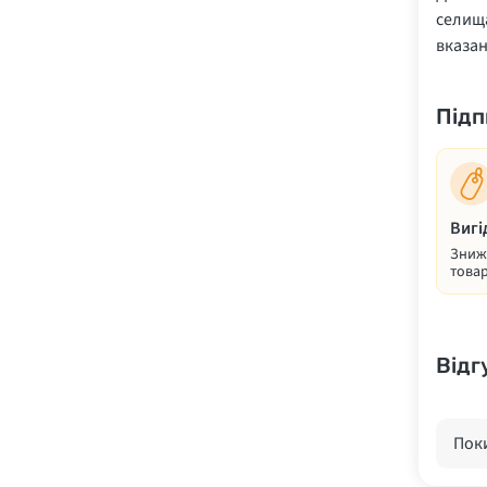
селища
вказа
Підп
Вигі
Знижк
товар
Відг
Поки