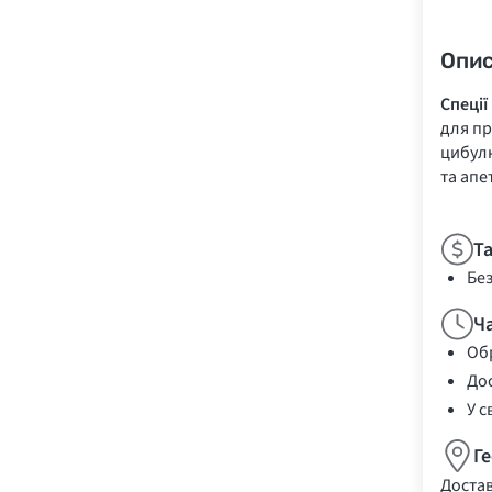
Опи
Спеції
для пр
цибулю
та апе
Т
Бе
Ч
Обр
Дос
У с
Г
Достав