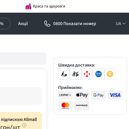
Краса та здоров'я
0%
Акції
0800 Показати номер
UA
Підписка на
оптові ціни!
Знижки до -30%
Швидка доставка:
Приймаємо:
з підпискою Allmall
грн/шт