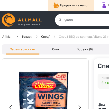
Продукти та напої
Продукти та напої
AllMall
Товари
Спеції
Спеції ВВQ до крилець Vitana 23 г
Характеристики
Опис
Відгуки (0)
Спе
Наяв
Є в 
Ціна