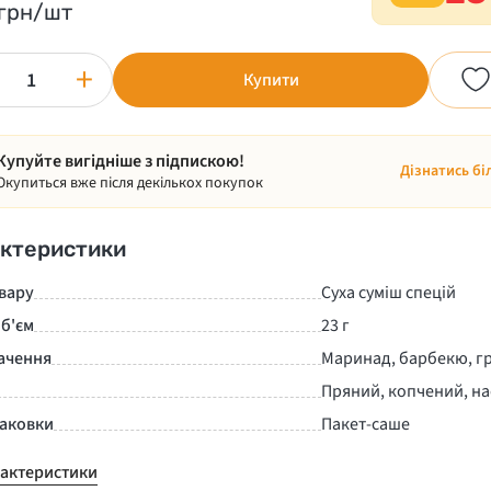
грн/шт
+
Купити
Купуйте вигідніше з підпискою!
Дізнатись бі
Окупиться вже після декількох покупок
ктеристики
вару
Суха суміш спецій
б'єм
23 г
ачення
Маринад, барбекю, г
Пряний, копчений, н
паковки
Пакет-саше
рактеристики