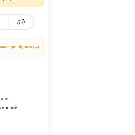
льше про підписку
риль
асичений