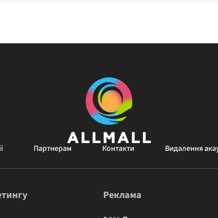
ї
Партнерам
Контакти
Видалення ака
етингу
Реклама