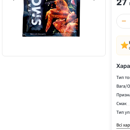
27
−
Хара
Тип то
Вага/О
Призн
Смак
Тип у
Всі ха