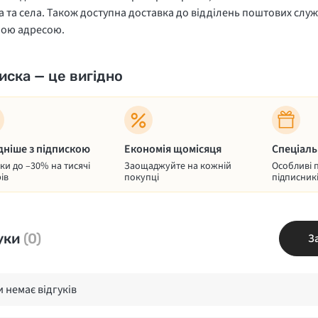
 та села. Також доступна доставка до відділень поштових служ
ною адресою.
иска — це вигідно
дніше з підпискою
Економія щомісяця
Спеціаль
и до –30% на тисячі
Заощаджуйте на кожній
Особливі 
ів
покупці
підписник
уки
(0)
З
 немає відгуків