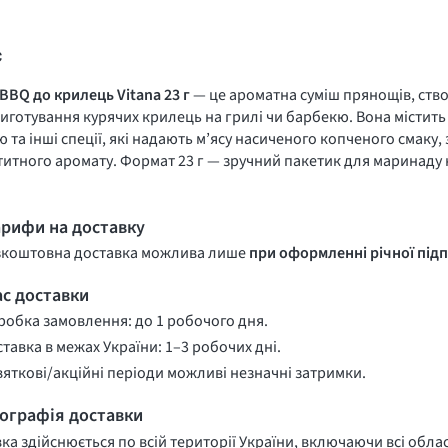
с
 BBQ до крилець Vitana 23 г
— це ароматна суміш прянощів, ств
иготування курячих крилець на грилі чи барбекю. Вона містить
 та інші спеції, які надають м’ясу насиченого копченого смаку,
титного аромату. Формат 23 г — зручний пакетик для маринаду н
арифи на доставку
зкоштовна доставка можлива лише
при оформленні річної підп
ас доставки
обка замовлення: до 1 робочого дня.
тавка в межах України: 1–3 робочих дні.
вяткові/акційні періоди можливі незначні затримки.
еографія доставки
ка здійснюється по всій території України, включаючи всі облас