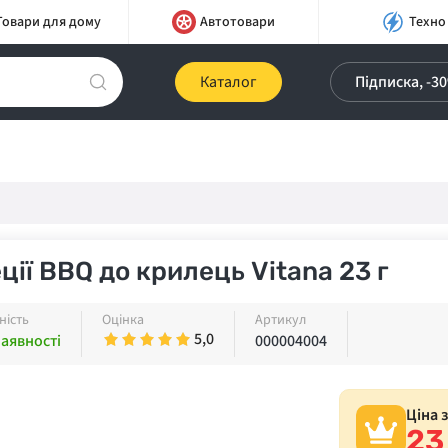
Товари для дому
Автотовари
Техно
Каталог
Підписка, -3
ції ВВQ до крилець Vitana 23 г
ність
Оцінка
Артикул
5,0
наявності
000004004
Ціна 
23