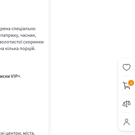
орена спеціально
 паприку, часник,
 золотистої скоринки
а кілька порцій.
иски VIP+
.
0
ні центри, міста,