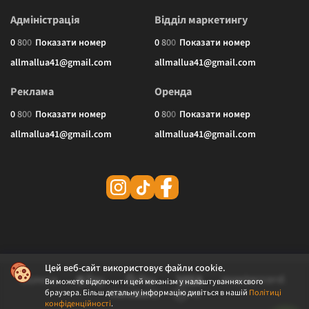
Адміністрація
Відділ маркетингу
0
8
0
0
Показати номер
0
8
0
0
Показати номер
allmallua41@gmail.com
allmallua41@gmail.com
Реклама
Оренда
0
8
0
0
Показати номер
0
8
0
0
Показати номер
allmallua41@gmail.com
allmallua41@gmail.com
Цей веб-сайт використовує файли cookie.
Ви можете відключити цей механізм у налаштуваннях свого
браузера. Більш детальну інформацію дивіться в нашій
Політиці
конфіденційності
.