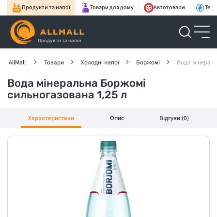
Продукти та напої
Товари для дому
Автотовари
Техн
Продукти та напої
AllMall
Товари
Холодні напої
Боржомі
Вода мінераль
Вода мінеральна Боржомі
сильногазована 1,25 л
Характеристики
Опис
Відгуки (0)