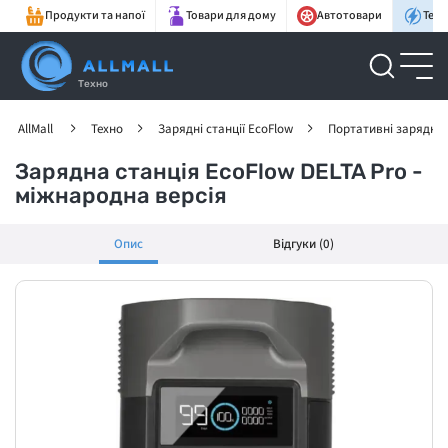
Продукти та напої
Товари для дому
Автотовари
Техн
Техно
AllMall
Техно
Зарядні станції EcoFlow
Портативні зарядні с
Зарядна станція EcoFlow DELTA Pro -
міжнародна версія
Опис
Відгуки (0)