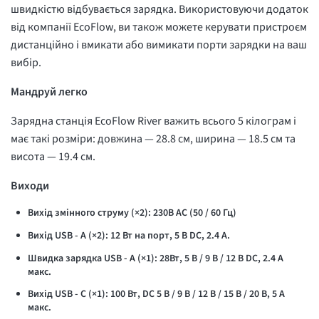
швидкістю відбувається зарядка. Використовуючи додаток
від компанії EcoFlow, ви також можете керувати пристроєм
дистанційно і вмикати або вимикати порти зарядки на ваш
вибір.
Мандруй легко
Зарядна станція EcoFlow River важить всього 5 кілограм і
має такі розміри: довжина — 28.8 см, ширина — 18.5 см та
висота — 19.4 см.
Виходи
Вихід змінного струму (×2): 230В AC (50 / 60 Гц)
Вихід USB - A (×2): 12 Вт на порт, 5 В DC, 2.4 А.
Швидка зарядка USB - A (×1): 28Вт, 5 В / 9 В / 12 В DC, 2.4 А
макс.
Вихід USB - C (×1): 100 Вт, DC 5 В / 9 В / 12 В / 15 В / 20 В, 5 А
макс.