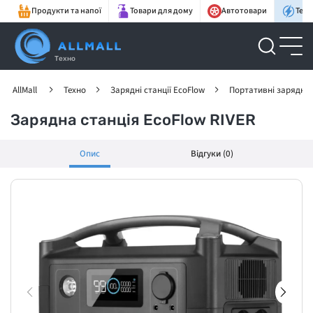
Продукти та напої
Товари для дому
Автотовари
Техн
Техно
AllMall
Техно
Зарядні станції EcoFlow
Портативні зарядні с
Зарядна станція EcoFlow RIVER
Опис
Відгуки (0)