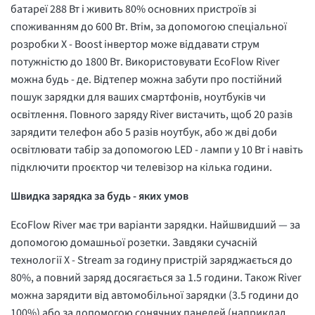
батареї 288 Вт і живить 80% основних пристроїв зі
споживанням до 600 Вт. Втім, за допомогою спеціальної
розробки X - Boost інвертор може віддавати струм
потужністю до 1800 Вт. Використовувати EcoFlow River
можна будь - де. Відтепер можна забути про постійний
пошук зарядки для ваших смартфонів, ноутбуків чи
освітлення. Повного заряду River вистачить, щоб 20 разів
зарядити телефон або 5 разів ноутбук, або ж дві доби
освітлювати табір за допомогою LED - лампи у 10 Вт і навіть
підключити проєктор чи телевізор на кілька години.
Швидка зарядка за будь - яких умов
EcoFlow River має три варіанти зарядки. Найшвидший — за
допомогою домашньої розетки. Завдяки сучасній
технології X - Stream за годину пристрій заряджається до
80%, а повний заряд досягається за 1.5 години. Також River
можна зарядити від автомобільної зарядки (3.5 години до
100%) або за допомогою сонячних панелей (наприклад,