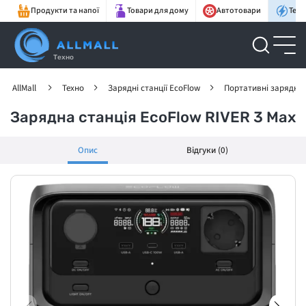
Продукти та напої
Товари для дому
Автотовари
Техн
Техно
AllMall
Техно
Зарядні станції EcoFlow
Портативні зарядні с
Зарядна станція EcoFlow RIVER 3 Max
Опис
Відгуки (0)