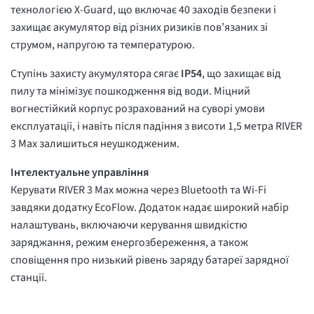
технологією X-Guard, що включає 40 заходів безпеки і
захищає акумулятор від різних ризиків пов’язаних зі
струмом, напругою та температурою.
Ступінь захисту акумулятора сягає
IP54
, що захищає від
пилу та мінімізує пошкодження від води. Міцний
вогнестійкий корпус розрахований на суворі умови
експлуатації, і навіть після падіння з висоти 1,5 метра RIVER
3 Max залишиться неушкодженим.
Інтелектуальне управління
Керувати RIVER 3 Max можна через Bluetooth та Wi-Fi
завдяки додатку EcoFlow. Додаток надає широкий набір
налаштувань, включаючи керування швидкістю
заряджання, режим енергозбереження, а також
сповіщення про низький рівень заряду батареї зарядної
станції.