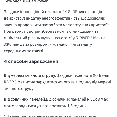
Технологія X-GaNPower
Завдяки інноваційній технології X-GaNPower, станція
демонструє видатну енергоефективність, що дозволяє
значно продовжити час роботи малопотужних пристроїв.
При цьому пристрій зберігає компактний дизайн та
мінімальний рівень шуму — всього 30 дБ. RIVER 3 Max на
33% менша за розміром, ніж аналогічні станції у
середньому по галузі.
4 способи заряджання
Від мережі змінного струму.
Завдяки технології X-Stream
RIVER 3 Max може зарядитися усього за 1 годину від мережі
змінного струму.
Від сонячних панелей.
Від сонячних панелей RIVER 3 Max
може зарядитися усього протягом 1,5 години.
* На швидкість заряджання можуть впливати різні