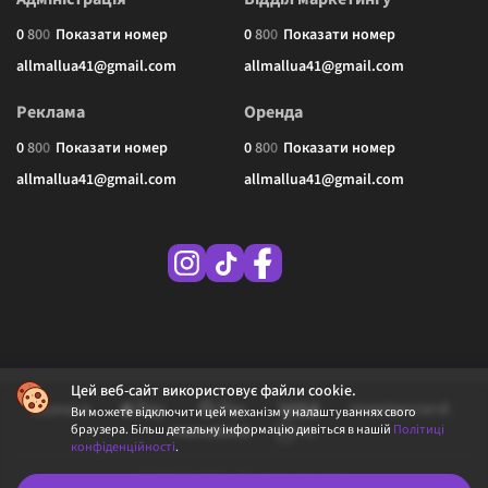
0
8
0
0
Показати номер
0
8
0
0
Показати номер
allmallua41@gmail.com
allmallua41@gmail.com
Реклама
Оренда
0
8
0
0
Показати номер
0
8
0
0
Показати номер
allmallua41@gmail.com
allmallua41@gmail.com
Цей веб-сайт використовує файли cookie.
Ви можете відключити цей механізм у налаштуваннях свого
браузера. Більш детальну інформацію дивіться в нашій
Політиці
конфіденційності
.
© 2026 ALLMALL. Всі права захищені.