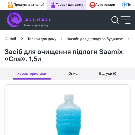
Продукти та напої
Товари для дому
Автотовари
Техн
Товари для дому
AllMall
Товари для дому
Засоби для догляду за будинком
Засіб для очищення підлоги Saamix
«Спа», 1,5л
Характеристики
Опис
Відгуки (0)