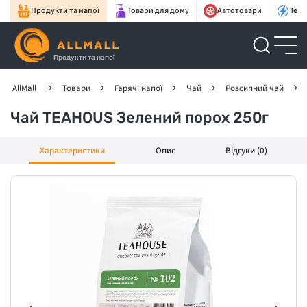
Продукти та напої
Товари для дому
Автотовари
Техн
Продукти та напої
AllMall
Товари
Гарячі напої
Чай
Розсипний чай
Чай TEAHOUS Зелений порох 250г
Характеристики
Опис
Відгуки (0)