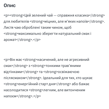
Опис
<p><strong>Цей зелений чай — справжня класика</strong>
для любителів <strong>міцних, але м'яких напоїв</strong>.
Листя чаю оброблені таким чином, щоб
<strong>максимально зберегти натуральний смак і
аромат</strong>.</p>
<p>Він має <strong>насичений, але не агресивний
смак</strong> з <strong>тонкими трав’яними
відтінками</strong> та <strong>освіжаючою
післясмаком</strong>. Ідеальний для тих, хто шукає
<strong>енергійний старт дня</strong> або бажає
насолодитися <strong>легким, але витонченим
напоєм</strong>.</p>