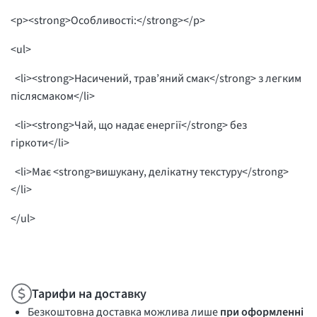
<p><strong>Особливості:</strong></p>
<ul>
<li><strong>Насичений, трав’яний смак</strong> з легким
післясмаком</li>
<li><strong>Чай, що надає енергії</strong> без
гіркоти</li>
<li>Має <strong>вишукану, делікатну текстуру</strong>
</li>
</ul>
Тарифи на доставку
Безкоштовна доставка можлива лише
при оформленні