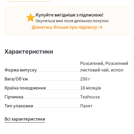
Купуйте вигідніше з підпискою!
Окупиться вже після декількох покупок
Дізнатись більше про підписку
Характеристики
Розсипний
,
Розсипний
Форма випуску
листовий чай
,
испол
Вага/Об'єм
250 г
Країна походження
18 місяців
Гірчинка
Teahouse
Тип упаковки
Пакет
Всі характеристики