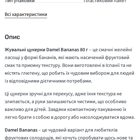
Тип упаковки
Пластиковий пакет
Всі характеристики
Опис
Жувальні цукерки Damel Bananas 80 г
– це смачні желейні
ласощі у формі бананів, які мають насичений фруктовий
смак та приємну текстуру. Вони виготовлені в Іспанії та не
містять глютену, що робить їх чудовим вибором для людей
із відповідними дієтичними потребами
.
Ці цукерки зручні для перекусу, адже їхня текстура не
злипається, а руки залишаються чистими, що особливо
важливо для дітей
.
Завдяки компактному пакуванню їх
легко брати з собою в дорогу або насолоджуватися вдома
.
Damel Bananas
– це чудовий варіант для любителів
фруктових солодощів, які хочуть спробувати щось нове та