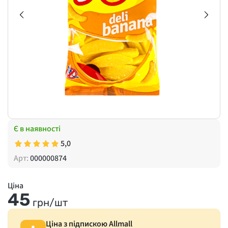
Є в наявності
5,0
Арт:
000000874
Ціна
45
грн/шт
Ціна з підпискою Allmall