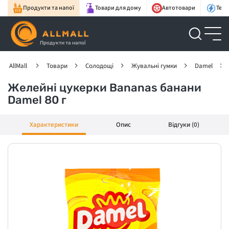
Продукти та напої
Товари для дому
Автотовари
Техн
Продукти та напої
AllMall
Товари
Солодощі
Жувальні гумки
Damel
Желейні цукерки Bananas банани
Damel 80 г
Характеристики
Опис
Відгуки (0)