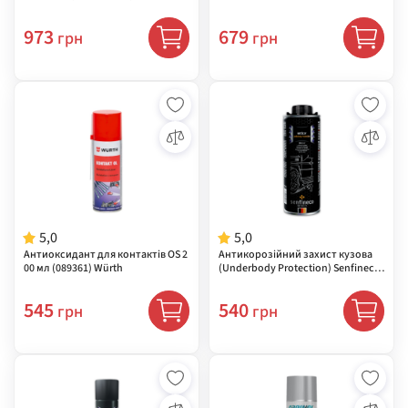
973
679
грн
грн
5,0
5,0
Антиоксидант для контактів OS 2
Антикорозійний захист кузова
00 мл (089361) Würth
(Underbody Protection) Senfineco,
1 л ( 9907 )
545
540
грн
грн