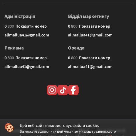
Адміністрація
Відділ маркетингу
0
8
0
0
Показати номер
0
8
0
0
Показати номер
allmallua41@gmail.com
allmallua41@gmail.com
Реклама
Оренда
0
8
0
0
Показати номер
0
8
0
0
Показати номер
allmallua41@gmail.com
allmallua41@gmail.com
Цей веб-сайт використовує файли cookie.
Ви можете відключити цей механізм у налаштуваннях свого