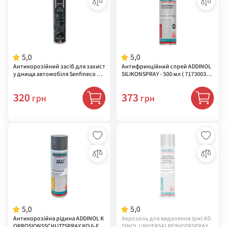
5,0
5,0
Антикорозійний засіб для захист
Антифрикційний спрей ADDINOL
у днища автомобіля Senfineco Un
SILIKONSPRAY - 500 мл ( 71730030M
derbody Protection (антикор) ( 99
L )
75 )
320
373
грн
грн
5,0
5,0
Антикорозійна рідина ADDINOL K
Аерозоль для видалення іржі AD
ORROSIONSSCHUTZSPRAY КО 6-F- 5
DINOL UNIVERSALREINIGERSPRAY -