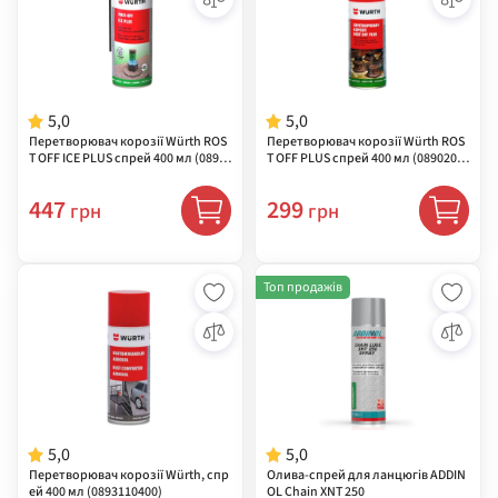
5,0
5,0
Перетворювач корозії Würth ROS
Перетворювач корозії Würth ROS
T OFF ICE PLUS спрей 400 мл (0893
T OFF PLUS спрей 400 мл (0890200
241060)
004)
447
299
грн
грн
Топ продажів
5,0
5,0
Перетворювач корозії Würth, спр
Олива-спрей для ланцюгів ADDIN
ей 400 мл (0893110400)
OL Chain XNT 250