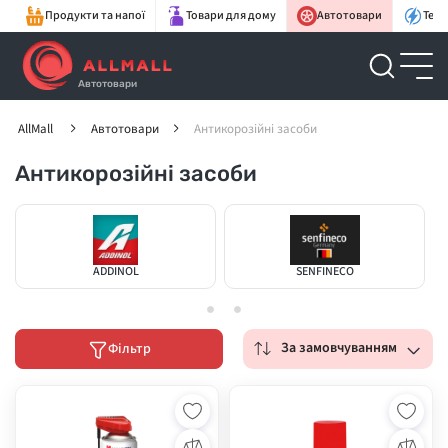
Продукти та напої
Товари для дому
Автотовари
Техн
Автотовари
AllMall
Автотовари
Антикорозійні засоби
Антикорозійні засоби
ADDINOL
SENFINECO
За замовчуванням
Фільтр