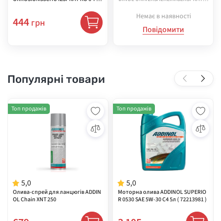
00 мл ( 77300230UA )
600 мл ( 71730433 )
Немає в наявності
444
грн
Повідомити
Популярні товари
Топ продажів
Топ продажів
5,0
5,0
Олива-спрей для ланцюгів ADDIN
Моторна олива ADDINOL SUPERIO
OL Chain XNT 250
R 0530 SAE 5W-30 C4 5л ( 72213981 )