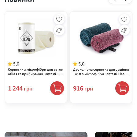
5,0
5,0
Серветки з мікрофібри для автом
Двоколірна серветка для сушіння
обіля та прибирання Fantasti Clea
Twist з мікрофібри Fantasti Clean F
n 30×30 см, сірі, 75 шт. (MCSLJ1212
TCSSXBZ24322FH, 60×80 см, з петл
75CG)
ею, для авто та дому
1 244
916
грн
грн