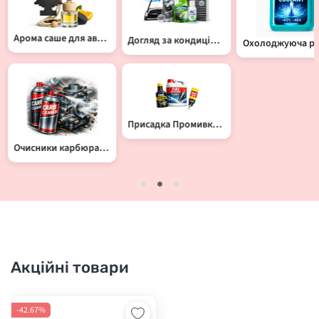
Арома саше для автомобіля
Догляд за кондиціонером
Охолоджуюча рідина
Присадка Промивка Клей
Очисники карбюратора
Акційні товари
-42.67%