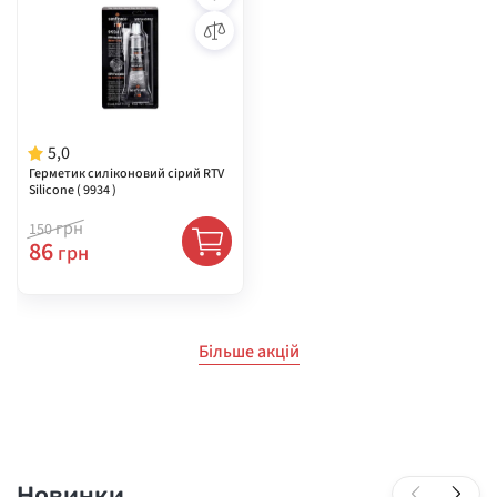
5,0
Герметик силіконовий сірий RTV
Silicone ( 9934 )
грн
150
86
грн
Більше акцій
Новинки