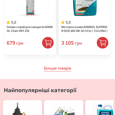
5,0
5,0
Олива-спрей для ланцюгів ADDIN
Моторна олива ADDINOL SUPERIO
OL Chain XNT 250
R 0530 SAE 5W-30 C4 5л ( 72213981 )
679
3 105
грн
грн
Більше товарів
Найпопулярніші категорії