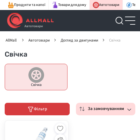
Продукти та напої
Товари для дому
Автотовари
Техн
Автотовари
AllMall
Автотовари
Догляд за двигунами
Свічка
Свічка
Свічка
За замовчуванням
Фільтр