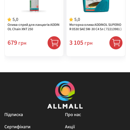
5,0
5,0
Олива-спрей для ланцюгів ADDIN
Моторна олива ADDINOL SUPERIO
OL Chain XNT 250
R 0530 SAE 5W-30 C4 5л ( 72213981 )
679
3 105
грн
грн
Підписка
Про нас
Сертифікати
Акції